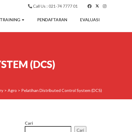
Call Us : 021-74 7777 01
 TRAINING
PENDAFTARAN
EVALUASI
STEM (DCS)
ry
>
Agro
>
Pelatihan Distributed Control System (DCS)
Cari
Cari