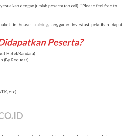
yesuaikan dengan jumlah peserta (on call). *Please feel free to
paket in house
training
, anggaran investasi pelatihan dapat
 Didapatkan Peserta?
mput Hotel/Bandara)
an (By Request)
ATK, etc)
CO.ID