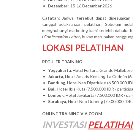
Desember : 15-16 December 2026
Catatan:
Jadwal tersebut dapat disesuaikan 
tanggal pelaksanaan pelatihan. Sebelum mel
menghubungi marketing kami terlebih dahulu. Ke
(
Confirmation Letter)
bukan merupakan tanggung j
LOKASI PELATIHAN
REGULER TRAINING
Yogyakarta
, Hotel Fortuna Grande Malioboro 
Jakarta
, Hotel Amaris Kemang La Codefin (6.
Bandung
, Hotel Neo Dipatiukur (6.500.000 IDR
Bali
, Hotel Ibis Kuta (7.500.000 IDR / particip
Lombok
, Hotel Jayakarta (7.500.000 IDR / par
Surabaya
, Hotel Neo Gubeng (7.500.000 IDR /
ONLINE TRAINING VIA ZOOM
INVESTASI
PELATIHA