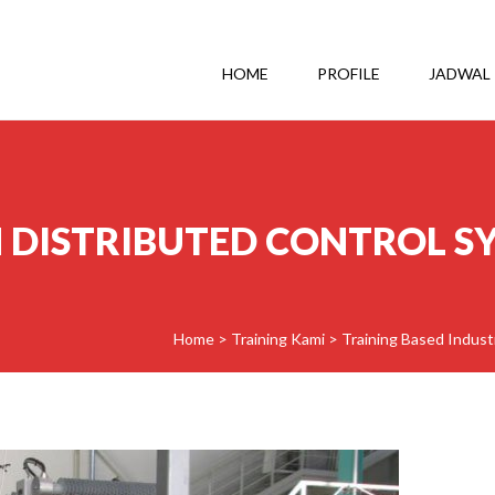
HOME
PROFILE
JADWAL
 DISTRIBUTED CONTROL SY
Home
>
Training Kami
>
Training Based Indust