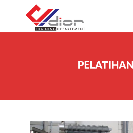
Skip to content
CV Diorama Success
PELATIHAN