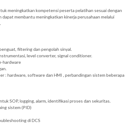
untuk meningkatkan kompetensi peserta pelatihan sesuai dengan
n dapat membantu meningkatkan kinerja perusahaan melalui
.
enguat, filtering dan pengolah sinyal.
strumentasi, level converter, signal conditioner.
re-hardware
gan.
r : hardware, software dan HMI , perbandingan sistem beberapa
ntuk SOP, logging, alarm, identifikasi proses dan sekuritas.
ning sistem (PID)
oubleshooting di DCS