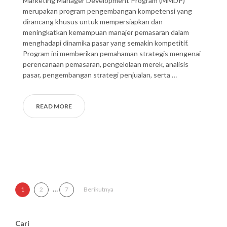
Marketing Manager Development Program (MMDP)
merupakan program pengembangan kompetensi yang
dirancang khusus untuk mempersiapkan dan
meningkatkan kemampuan manajer pemasaran dalam
menghadapi dinamika pasar yang semakin kompetitif.
Program ini memberikan pemahaman strategis mengenai
perencanaan pemasaran, pengelolaan merek, analisis
pasar, pengembangan strategi penjualan, serta …
READ MORE
Paginasi pos
…
1
2
7
Berikutnya
Cari