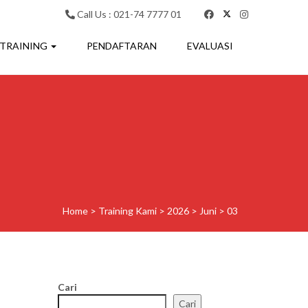
Call Us : 021-74 7777 01
 TRAINING
PENDAFTARAN
EVALUASI
Home
>
Training Kami
>
2026
>
Juni
>
03
Cari
Cari