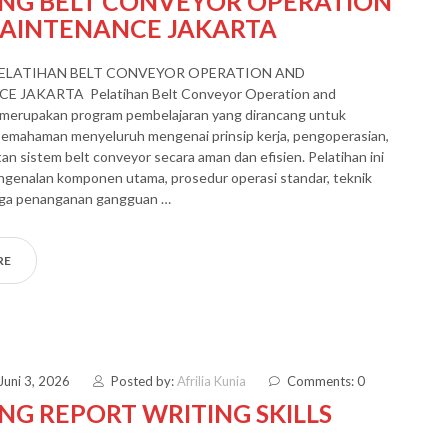
ING BELT CONVEYOR OPERATION
AINTENANCE JAKARTA
PELATIHAN BELT CONVEYOR OPERATION AND
 JAKARTA Pelatihan Belt Conveyor Operation and
merupakan program pembelajaran yang dirancang untuk
emahaman menyeluruh mengenai prinsip kerja, pengoperasian,
an sistem belt conveyor secara aman dan efisien. Pelatihan ini
genalan komponen utama, prosedur operasi standar, teknik
ngga penanganan gangguan …
RE
Juni 3, 2026
Posted by:
Afrilia Kunia
Comments: 0
NG REPORT WRITING SKILLS