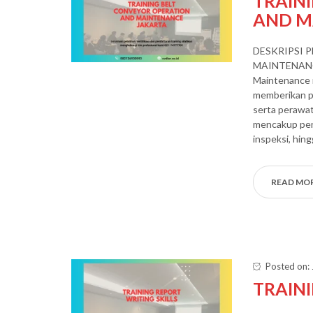
TRAIN
AND M
DESKRIPSI 
MAINTENANCE
Maintenance 
memberikan p
serta perawat
mencakup pen
inspeksi, hi
READ MO
Posted on: 
TRAINI