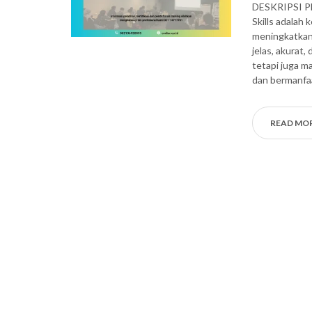
DESKRIPSI P
Skills adala
meningkatkan
jelas, akurat,
tetapi juga m
dan bermanfa
READ MO