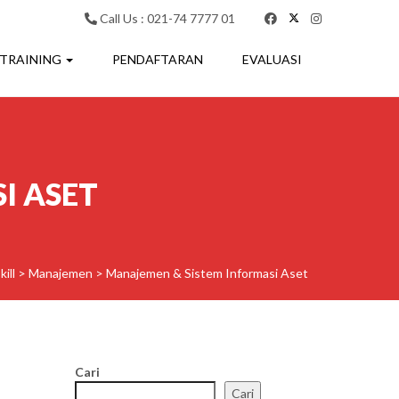
Call Us : 021-74 7777 01
 TRAINING
PENDAFTARAN
EVALUASI
I ASET
ill
>
Manajemen
>
Manajemen & Sistem Informasi Aset
Cari
Cari