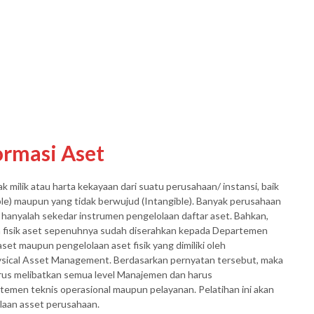
rmasi Aset
milik atau harta kekayaan dari suatu perusahaan/ instansi, baik
ble) maupun yang tidak berwujud (Intangible). Banyak perusahaan
anyalah sekedar instrumen pengelolaan daftar aset. Bahkan,
n fisik aset sepenuhnya sudah diserahkan kepada Departemen
aset maupun pengelolaan aset fisik yang dimiliki oleh
ysical Asset Management. Berdasarkan pernyatan tersebut, maka
rus melibatkan semua level Manajemen dan harus
emen teknis operasional maupun pelayanan. Pelatihan ini akan
aan asset perusahaan.