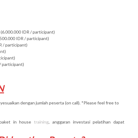
(6.000.000 IDR / participant)
500.000 IDR / participant)
 / participant)
ant)
ticipant)
 participant)
N
yesuaikan dengan jumlah peserta (on call). *Please feel free to
paket in house
training
, anggaran investasi pelatihan dapat