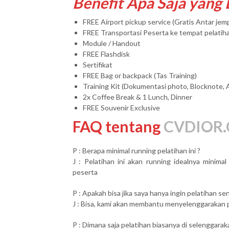
Benefit Apa Saja yang
FREE Airport pickup service (Gratis Antar je
FREE Transportasi Peserta ke tempat pelatih
Module / Handout
FREE Flashdisk
Sertifikat
FREE Bag or backpack (Tas Training)
Training Kit (Dokumentasi photo, Blocknote, 
2x Coffee Break & 1 Lunch, Dinner
FREE Souvenir Exclusive
FAQ tentang
CVDIOR.
P : Berapa minimal running pelatihan ini ?
J : Pelatihan ini akan running idealnya minim
peserta
P : Apakah bisa jika saya hanya ingin pelatihan send
J : Bisa, kami akan membantu menyelenggarakan pel
P : Dimana saja pelatihan biasanya di selenggarak