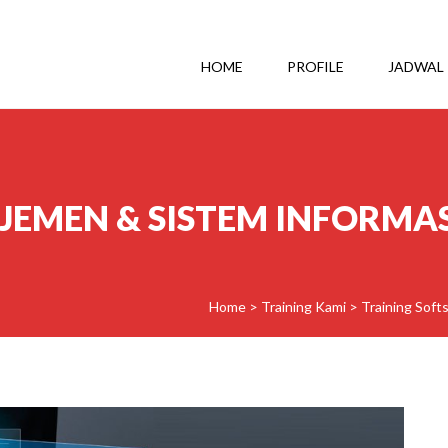
HOME
PROFILE
JADWAL
EMEN & SISTEM INFORMAS
Home
>
Training Kami
>
Training Softsk