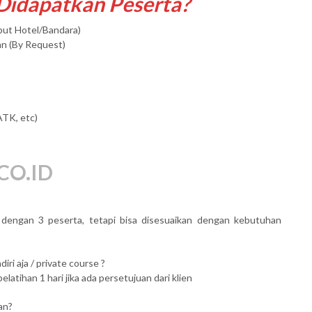
 Didapatkan Peserta?
mput Hotel/Bandara)
an (By Request)
ATK, etc)
CO.ID
al dengan 3 peserta, tetapi bisa disesuaikan dengan kebutuhan
iri aja / private course ?
atihan 1 hari jika ada persetujuan dari klien
an?