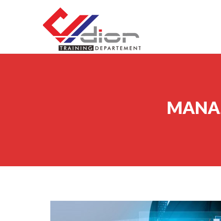
Skip to content
CV Diorama Success
MANAJ