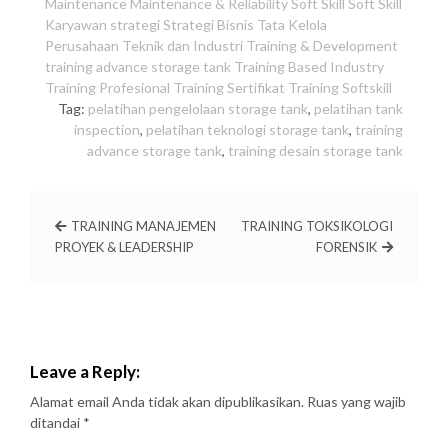
Maintenance
Maintenance & Reliability
Soft Skill
Soft Skill
Karyawan
strategi
Strategi Bisnis
Tata Kelola
Perusahaan
Teknik dan Industri
Training & Development
training advance storage tank
Training Based Industry
Training Profesional
Training Sertifikat
Training Softskill
Tag:
pelatihan pengelolaan storage tank
,
pelatihan tank
inspection
,
pelatihan teknologi storage tank
,
training
advance storage tank
,
training desain storage tank
TRAINING MANAJEMEN
TRAINING TOKSIKOLOGI
PROYEK & LEADERSHIP
FORENSIK
Leave a Reply:
Alamat email Anda tidak akan dipublikasikan.
Ruas yang wajib
ditandai
*