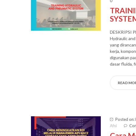
0
TRAIN
SYSTE
DESKRIPSI 
Hydraulic an
yang diranca
kerja, kompon
digunakan pad
dasar fluida,
READ MO
Posted on:
Afni
Com
Cara M