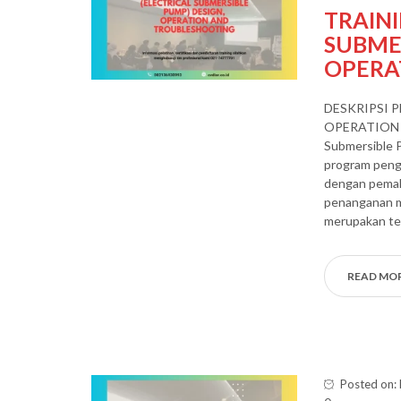
TRAINI
SUBMER
OPERA
DESKRIPSI P
OPERATION A
Submersible 
program peng
dengan pemah
penanganan ma
merupakan tek
READ MO
Posted on: 