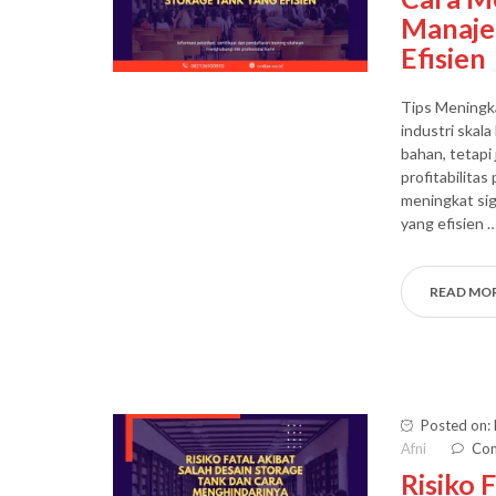
Manaje
Efisien
Tips Meningk
industri skal
bahan, tetapi
profitabilita
meningkat sig
yang efisien 
READ MO
Posted on:
Afni
Com
Risiko 