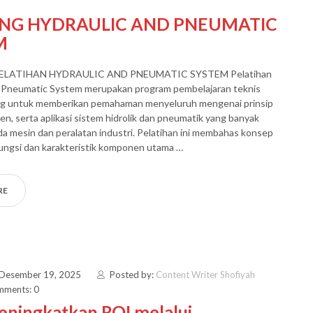
ING HYDRAULIC AND PNEUMATIC
M
PELATIHAN HYDRAULIC AND PNEUMATIC SYSTEM Pelatihan
d Pneumatic System merupakan program pembelajaran teknis
ng untuk memberikan pemahaman menyeluruh mengenai prinsip
en, serta aplikasi sistem hidrolik dan pneumatik yang banyak
a mesin dan peralatan industri. Pelatihan ini membahas konsep
 fungsi dan karakteristik komponen utama …
RE
 Desember 19, 2025
Posted by:
Content Writer Shofiyah
ments: 0
eningkatkan ROI melalui