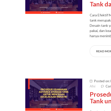
Tank d
Cara Efektif 
tank merupaka
Desain tank 
pakai, dan ke
hanya menimbu
READ MO
Posted on:
Afni
Com
Prosed
Tank u