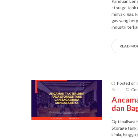
Panduan Leng
storage tank 
minyak, gas, k
gas yang berp
industri terk
READ MO
Posted on:
Afni
Com
Ancaman
dan Ba
Optimalisasi
Storage tank a
kimia, hingga