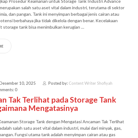
kap Prosedur Keamanan untuk Storage Tank Industri Advance
merupakan salah satu aset vital dalam industri, terutama di sektor
imia, dan pangan. Tank ini menyimpan berbagai jenis cairan atau
otensi berbahaya jika tidak dikelola dengan benar. Kecelakaan
ait storage tank bisa menimbulkan kerugian …
RE
 Desember 10, 2025
Posted by:
Content Writer Shofiyah
ments: 0
 Tak Terlihat pada Storage Tank
gaimana Mengatasinya
 Keamanan Storage Tank dengan Mengatasi Ancaman Tak Terlihat
dalah salah satu aset vital dalam industri, mulai dari minyak, gas,
 pangan. Fungsi utama tank adalah menyimpan cairan atau gas