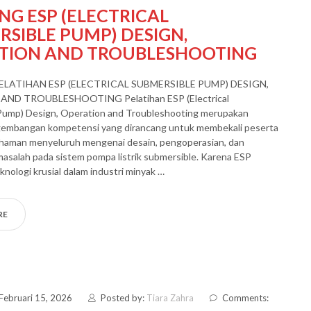
NG ESP (ELECTRICAL
SIBLE PUMP) DESIGN,
TION AND TROUBLESHOOTING
ELATIHAN ESP (ELECTRICAL SUBMERSIBLE PUMP) DESIGN,
ND TROUBLESHOOTING Pelatihan ESP (Electrical
Pump) Design, Operation and Troubleshooting merupakan
embangan kompetensi yang dirancang untuk membekali peserta
aman menyeluruh mengenai desain, pengoperasian, dan
salah pada sistem pompa listrik submersible. Karena ESP
nologi krusial dalam industri minyak …
RE
Februari 15, 2026
Posted by:
Tiara Zahra
Comments: