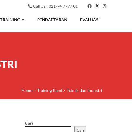
Call Us : 021-74 7777 01
 TRAINING
PENDAFTARAN
EVALUASI
TRI
Home
>
Training Kami
>
Teknik dan Industri
Cari
Cari