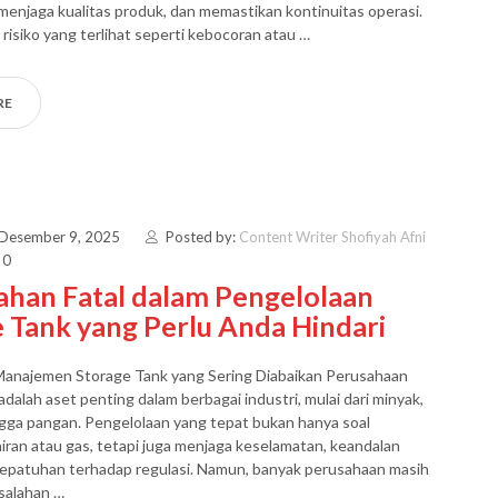
menjaga kualitas produk, dan memastikan kontinuitas operasi.
 risiko yang terlihat seperti kebocoran atau …
RE
 Desember 9, 2025
Posted by:
Content Writer Shofiyah Afni
 0
ahan Fatal dalam Pengelolaan
 Tank yang Perlu Anda Hindari
Manajemen Storage Tank yang Sering Diabaikan Perusahaan
adalah aset penting dalam berbagai industri, mulai dari minyak,
ingga pangan. Pengelolaan yang tepat bukan hanya soal
ran atau gas, tetapi juga menjaga keselamatan, keandalan
kepatuhan terhadap regulasi. Namun, banyak perusahaan masih
salahan …