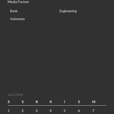
Media Partner
Bank
Engineering
Indonesia
Juni 2026
S
S
R
K
J
S
M
1
2
3
4
5
6
7