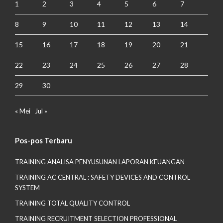
1
2
3
4
5
6
7
8
9
10
11
12
13
14
15
16
17
18
19
20
21
22
23
24
25
26
27
28
29
30
« Mei
Jul »
Pos-pos Terbaru
TRAINING ANALISA PENYUSUNAN LAPORAN KEUANGAN
TRAINING AC CENTRAL : SAFETY DEVICES AND CONTROL
SYSTEM
TRAINING TOTAL QUALITY CONTROL
TRAINING RECRUITMENT SELECTION PROFESSIONAL