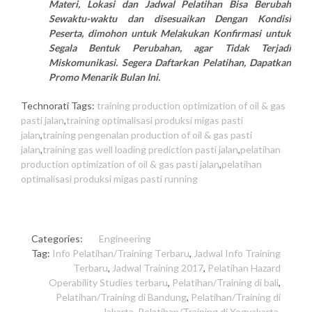
Materi, Lokasi dan Jadwal Pelatihan Bisa Berubah
Sewaktu-waktu dan disesuaikan Dengan Kondisi
Peserta, dimohon untuk Melakukan Konfirmasi untuk
Segala Bentuk Perubahan, agar Tidak Terjadi
Miskomunikasi. Segera Daftarkan Pelatihan, Dapatkan
Promo Menarik Bulan Ini.
Technorati Tags:
training production optimization of oil & gas
pasti jalan
,
training optimalisasi produksi migas pasti
jalan
,
training pengenalan production of oil & gas pasti
jalan
,
training gas well loading prediction pasti jalan
,
pelatihan
production optimization of oil & gas pasti jalan
,
pelatihan
optimalisasi produksi migas pasti running
Categories:
Engineering
Tag:
Info Pelatihan/Training Terbaru
,
Jadwal Info Training
Terbaru
,
Jadwal Training 2017
,
Pelatihan Hazard
Operability Studies terbaru
,
Pelatihan/Training di bali
,
Pelatihan/Training di Bandung
,
Pelatihan/Training di
Jakarta
,
Pelatihan/Training di Yogyakarta
,