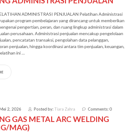
ING ADMINISTRASI PENJUALAN
ELATIHAN ADMINISTRASI PENJUALAN Pelatihan Administrasi
rupakan program pembelajaran yang dirancang untuk memberikan
genai pengertian, peran, dan ruang lingkup administrasi dalam
ualan perusahaan. Administrasi penjualan mencakup pengelolaan
alan, pencatatan transaksi, pengolahan data pelanggan,
oran penjualan, hingga koordinasi antara tim penjualan, keuangan,
elatihan ini …
RE
 Mei 2, 2026
Posted by:
Tiara Zahra
Comments: 0
ING GAS METAL ARC WELDING
IG/MAG)