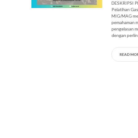
DESKRIPSI 
Pelatihan Gas
MIG/MAG meru
pemahaman men
pengelasan m
dengan perli
READ MO