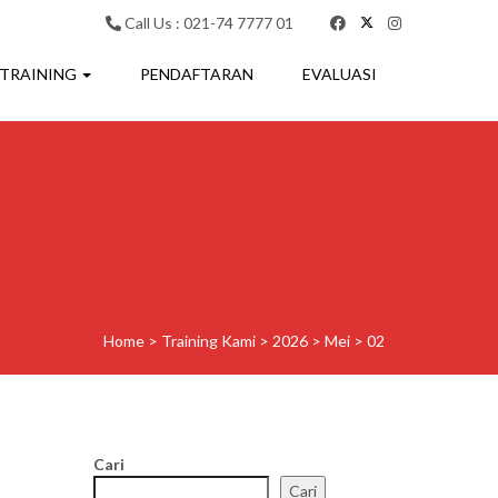
Call Us : 021-74 7777 01
 TRAINING
PENDAFTARAN
EVALUASI
Home
>
Training Kami
>
2026
>
Mei
>
02
Cari
Cari