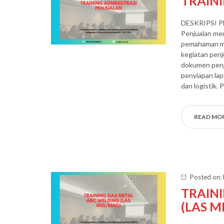
TRAIN
DESKRIPSI P
Penjualan me
pemahaman men
kegiatan penj
dokumen penju
penyiapan lap
dan logistik. P
READ MO
Posted on:
TRAIN
(LAS M