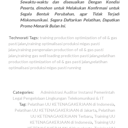
Sewaktu-waktu dan disesuaikan Dengan Kondisi
Peserta, dimohon untuk Melakukan Konfirmasi untuk
Segala Bentuk Perubahan, agar Tidak Terjadi
Miskomunikasi. Segera Daftarkan Pelatihan, Dapatkan
Promo Menarik Bulan Ini.
Technorati Tags:
training production optimization of oil & gas
pasti jalan
,
training optimalisasi produksi migas pasti
jalan
,
training pengenalan production of oil & gas pasti
jalan
,
training gas well loading prediction pasti jalan
,
pelatihan
production optimization of oil & gas pasti jalan
,
pelatihan
optimalisasi produksi migas pasti running
Categories:
Administrasi
Auditor
Instansi Pemerintah
Legal
Pengelolaan Lingkungan
Telekomunikasi & IT
Tag:
Pelatihan UU KETENAGAKERJAAN di Indonesia
,
Pelatihan UU KETENAGAKERJAAN di Jakarta
,
Pelatihan
UU KETENAGAKERJAAN Terbaru
,
Training UU
KETENAGAKERJAAN di Indonesia
,
Training UU