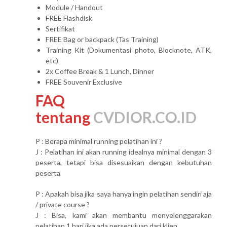
Module / Handout
FREE Flashdisk
Sertifikat
FREE Bag or backpack (Tas Training)
Training Kit (Dokumentasi photo, Blocknote, ATK,
etc)
2x Coffee Break & 1 Lunch, Dinner
FREE Souvenir Exclusive
FAQ
tentang
CVDIOR.CO.ID
P : Berapa minimal running pelatihan ini ?
J : Pelatihan ini akan running idealnya minimal dengan 3
peserta, tetapi bisa disesuaikan dengan kebutuhan
peserta
P : Apakah bisa jika saya hanya ingin pelatihan sendiri aja
/ private course ?
J : Bisa, kami akan membantu menyelenggarakan
pelatihan 1 hari jika ada persetujuan dari klien