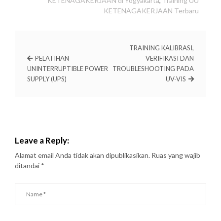
KETENAGAKERJAAN di Yogyakarta
,
Training UU
KETENAGAKERJAAN Terbaru
TRAINING KALIBRASI,
PELATIHAN
VERIFIKASI DAN
UNINTERRUPTIBLE POWER
TROUBLESHOOTING PADA
SUPPLY (UPS)
UV-VIS
Leave a Reply:
Alamat email Anda tidak akan dipublikasikan.
Ruas yang wajib
ditandai
*