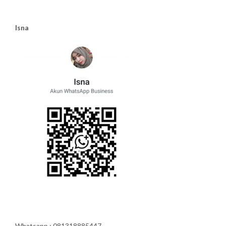
Isna
Whatsapp : 081318885447