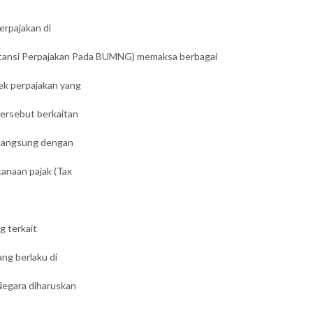
erpajakan di
tansi Perpajakan Pada BUMNG) memaksa berbagai
k perpajakan yang
tersebut berkaitan
t langsung dengan
anaan pajak (Tax
g terkait
ng berlaku di
Negara diharuskan