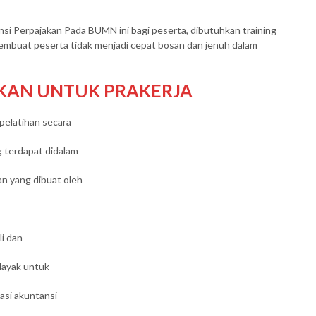
i Perpajakan Pada BUMN ini bagi peserta, dibutuhkan training
embuat peserta tidak menjadi cepat bosan dan jenuh dalam
AKAN UNTUK PRAKERJA
pelatihan secara
 terdapat didalam
n yang dibuat oleh
li dan
layak untuk
asi akuntansi