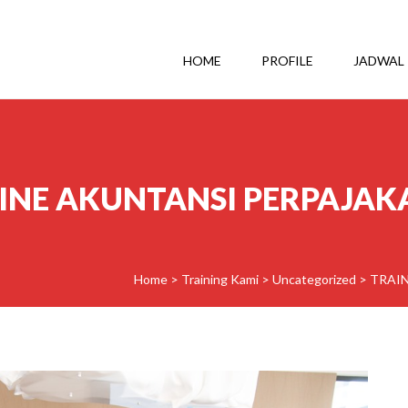
HOME
PROFILE
JADWAL
INE AKUNTANSI PERPAJA
Home
>
Training Kami
>
Uncategorized
>
TRAI