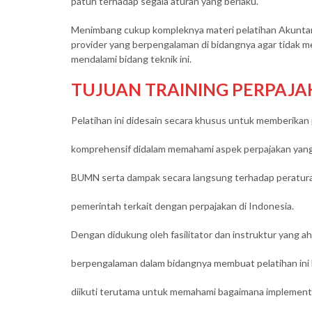
patuh terhadap segala aturan yang berlaku.
Menimbang cukup kompleknya materi pelatihan Akuntans
provider yang berpengalaman di bidangnya agar tidak m
mendalami bidang teknik ini.
TUJUAN TRAINING PERPAJ
Pelatihan ini didesain secara khusus untuk memberikan 
komprehensif didalam memahami aspek perpajakan yang
BUMN serta dampak secara langsung terhadap peratura
pemerintah terkait dengan perpajakan di Indonesia.
Dengan didukung oleh fasilitator dan instruktur yang ah
berpengalaman dalam bidangnya membuat pelatihan ini 
diikuti terutama untuk memahami bagaimana implement