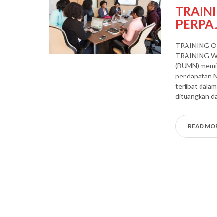
TRAIN
PERPA
TRAINING O
TRAINING WE
(BUMN) memili
pendapatan N
terlibat dala
dituangkan d
READ MO