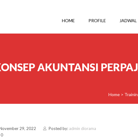
HOME
PROFILE
JADWAL
KONSEP AKUNTANSI PERP
Home
>
Traini
 November 29, 2022
Posted by:
admin diorama
 0