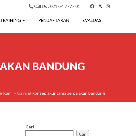
Call Us : 021-74 7777 01
 TRAINING
PENDAFTARAN
EVALUASI
AJAKAN BANDUNG
ng Kami
>
training konsep akuntansi perpajakan bandung
Cari
Cari