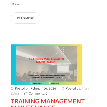
jasa …
READ MORE
Posted on: Februari 16, 2026
Posted by:
Tiara
Zahra
Comments: 0
TRAINING MANAGEMENT