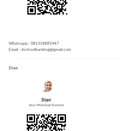
Whatsapp : 081318885447
Email : dschoolbanking@gmail.com
Dian