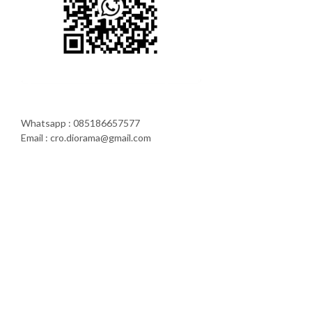
Whatsapp : 085186657577
Email : cro.diorama@gmail.com