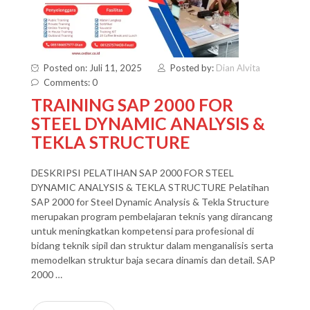
Posted on: Juli 11, 2025
Posted by:
Dian Alvita
Comments: 0
TRAINING SAP 2000 FOR
STEEL DYNAMIC ANALYSIS &
TEKLA STRUCTURE
DESKRIPSI PELATIHAN SAP 2000 FOR STEEL
DYNAMIC ANALYSIS & TEKLA STRUCTURE Pelatihan
SAP 2000 for Steel Dynamic Analysis & Tekla Structure
merupakan program pembelajaran teknis yang dirancang
untuk meningkatkan kompetensi para profesional di
bidang teknik sipil dan struktur dalam menganalisis serta
memodelkan struktur baja secara dinamis dan detail. SAP
2000 …