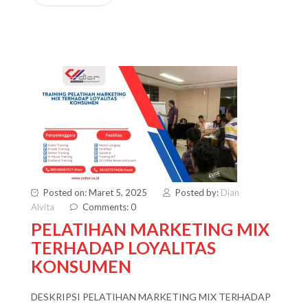
Posted on: Maret 5, 2025
Posted by:
Dian
Alvita
Comments: 0
PELATIHAN MARKETING MIX
TERHADAP LOYALITAS
KONSUMEN
DESKRIPSI PELATIHAN MARKETING MIX TERHADAP