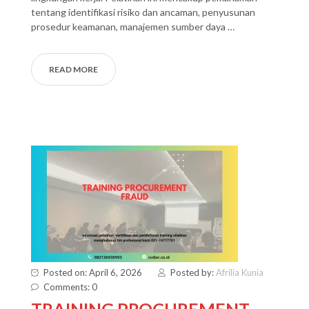
tentang identifikasi risiko dan ancaman, penyusunan
prosedur keamanan, manajemen sumber daya …
READ MORE
Posted on: April 6, 2026
Posted by:
Afrilia Kunia
Comments: 0