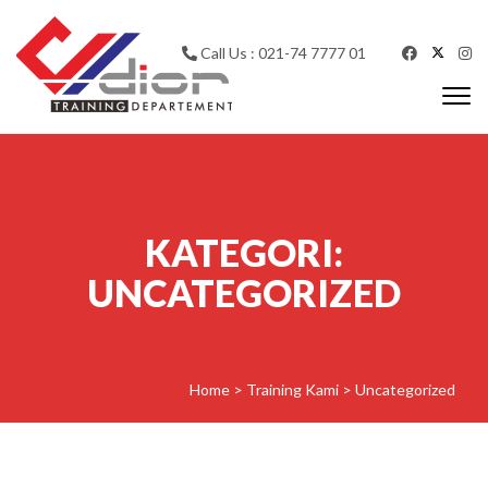
Skip to content
Call Us : 021-74 7777 01
Togg
navi
CV Diorama Success
KATEGORI:
UNCATEGORIZED
Home
>
Training Kami
>
Uncategorized