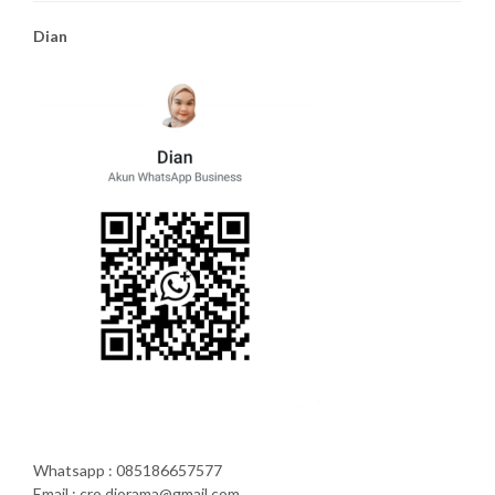
Dian
Whatsapp : 085186657577
Email : cro.diorama@gmail.com