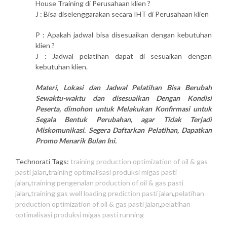
House Training di Perusahaan klien ?
J : Bisa diselenggarakan secara IHT di Perusahaan klien
P : Apakah jadwal bisa disesuaikan dengan kebutuhan
klien ?
J : Jadwal pelatihan dapat di sesuaikan dengan
kebutuhan klien.
Materi, Lokasi dan Jadwal Pelatihan Bisa Berubah
Sewaktu-waktu dan disesuaikan Dengan Kondisi
Peserta, dimohon untuk Melakukan Konfirmasi untuk
Segala Bentuk Perubahan, agar Tidak Terjadi
Miskomunikasi. Segera Daftarkan Pelatihan, Dapatkan
Promo Menarik Bulan Ini.
Technorati Tags:
training production optimization of oil & gas
pasti jalan
,
training optimalisasi produksi migas pasti
jalan
,
training pengenalan production of oil & gas pasti
jalan
,
training gas well loading prediction pasti jalan
,
pelatihan
production optimization of oil & gas pasti jalan
,
pelatihan
optimalisasi produksi migas pasti running