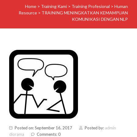
Home
>
Training Kami
>
Training Profesional
>
Human
Resource
>
TRAINING MENINGKATKAN KEMAMPUAN
KOMUNIKASI DENGAN NLP
Posted on: September 16, 2017
Posted by:
admin
diorama
Comments: 0