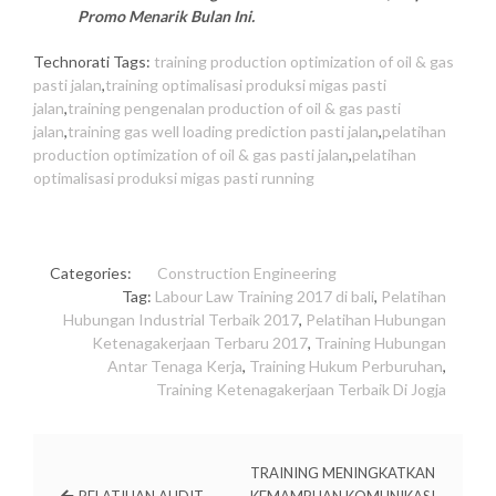
Promo Menarik Bulan Ini.
Technorati Tags:
training production optimization of oil & gas
pasti jalan
,
training optimalisasi produksi migas pasti
jalan
,
training pengenalan production of oil & gas pasti
jalan
,
training gas well loading prediction pasti jalan
,
pelatihan
production optimization of oil & gas pasti jalan
,
pelatihan
optimalisasi produksi migas pasti running
Categories:
Construction
Engineering
Tag:
Labour Law Training 2017 di bali
,
Pelatihan
Hubungan Industrial Terbaik 2017
,
Pelatihan Hubungan
Ketenagakerjaan Terbaru 2017
,
Training Hubungan
Antar Tenaga Kerja
,
Training Hukum Perburuhan
,
Training Ketenagakerjaan Terbaik Di Jogja
TRAINING MENINGKATKAN