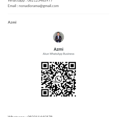
Whatsapp : 082123463977
Email : nonadiorama@gmail.com
Azmi
Whatsapp : 082311445878