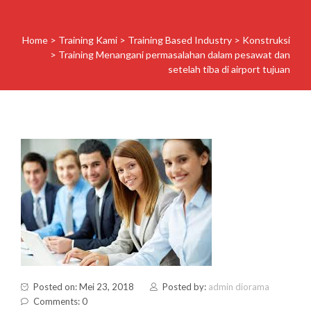
Home
>
Training Kami
>
Training Based Industry
>
Konstruksi
>
Training Menangani permasalahan dalam pesawat dan
setelah tiba di airport tujuan
Posted on: Mei 23, 2018
Posted by:
admin diorama
Comments: 0