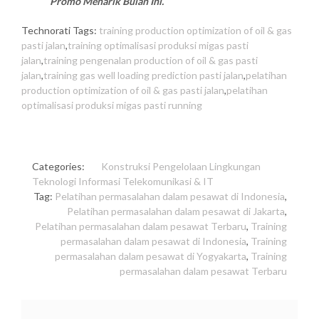
Promo Menarik Bulan Ini.
Technorati Tags:
training production optimization of oil & gas
pasti jalan
,
training optimalisasi produksi migas pasti
jalan
,
training pengenalan production of oil & gas pasti
jalan
,
training gas well loading prediction pasti jalan
,
pelatihan
production optimization of oil & gas pasti jalan
,
pelatihan
optimalisasi produksi migas pasti running
Categories:
Konstruksi
Pengelolaan Lingkungan
Teknologi Informasi
Telekomunikasi & IT
Tag:
Pelatihan permasalahan dalam pesawat di Indonesia
,
Pelatihan permasalahan dalam pesawat di Jakarta
,
Pelatihan permasalahan dalam pesawat Terbaru
,
Training
permasalahan dalam pesawat di Indonesia
,
Training
permasalahan dalam pesawat di Yogyakarta
,
Training
permasalahan dalam pesawat Terbaru