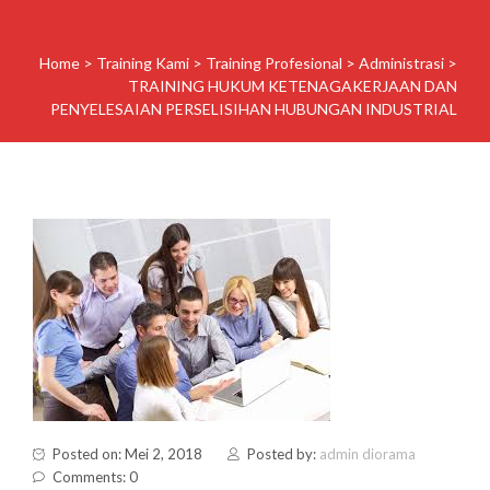
Home
>
Training Kami
>
Training Profesional
>
Administrasi
>
TRAINING HUKUM KETENAGAKERJAAN DAN
PENYELESAIAN PERSELISIHAN HUBUNGAN INDUSTRIAL
Posted on: Mei 2, 2018
Posted by:
admin diorama
Comments: 0