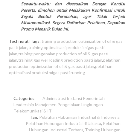
Sewaktu-waktu dan disesuaikan Dengan Kondisi
Peserta, dimohon untuk Melakukan Konfirmasi untuk
Segala Bentuk Perubahan, agar Tidak Terjadi
Miskomunikasi. Segera Daftarkan Pelatihan, Dapatkan
Promo Menarik Bulan Ini.
Technorati Tags:
training production optimization of oil & gas
pasti jalan
,
training optimalisasi produksi migas pasti
jalan
,
training pengenalan production of oil & gas pasti
jalan
,
training gas well loading prediction pasti jalan
,
pelatihan
production optimization of oil & gas pasti jalan
,
pelatihan
optimalisasi produksi migas pasti running
Categories:
Administrasi
Instansi Pemerintah
Leadership
Manajemen
Pengelolaan Lingkungan
Telekomunikasi & IT
Tag:
Pelatihan Hubungan Industrial di Indonesia
,
Pelatihan Hubungan Industrial di Jakarta
,
Pelatihan
Hubungan Industrial Terbaru
,
Training Hubungan