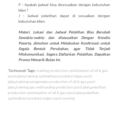
P : Apakah jadwal bisa disesuaikan dengan kebutuhan
klien ?
J : Jadwal pelatihan dapat di sesuaikan dengan
kebutuhan klien.
Materi, Lokasi dan Jadwal Pelatihan Bisa Berubah
Sewaktu-waktu dan disesuaikan Dengan Kondisi
Peserta, dimohon untuk Melakukan Konfirmasi untuk
Segala Bentuk Perubahan, agar Tidak Terjadi
Miskomunikasi. Segera Daftarkan Pelatihan, Dapatkan
Promo Menarik Bulan Ini.
Technorati Tags:
training production optimization of oil & gas
pasti jalan
,
training optimalisasi produksi migas pasti
jalan
,
training pengenalan production of oil & gas pasti
jalan
,
training gas well loading prediction pasti jalan
,
pelatihan
production optimization of oil & gas pasti jalan
,
pelatihan
optimalisasi produksi migas pasti running