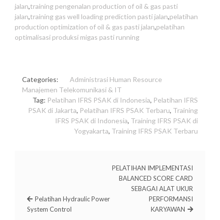
jalan
,
training pengenalan production of oil & gas pasti
jalan
,
training gas well loading prediction pasti jalan
,
pelatihan
production optimization of oil & gas pasti jalan
,
pelatihan
optimalisasi produksi migas pasti running
Categories:
Administrasi
Human Resource
Manajemen
Telekomunikasi & IT
Tag:
Pelatihan IFRS PSAK di Indonesia
,
Pelatihan IFRS
PSAK di Jakarta
,
Pelatihan IFRS PSAK Terbaru
,
Training
IFRS PSAK di Indonesia
,
Training IFRS PSAK di
Yogyakarta
,
Training IFRS PSAK Terbaru
PELATIHAN IMPLEMENTASI
BALANCED SCORE CARD
SEBAGAI ALAT UKUR
Pelatihan Hydraulic Power
PERFORMANSI
System Control
KARYAWAN