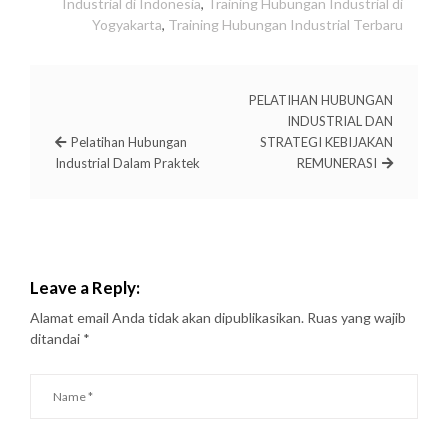
Industrial di Indonesia
,
Training Hubungan Industrial di
Yogyakarta
,
Training Hubungan Industrial Terbaru
PELATIHAN HUBUNGAN
INDUSTRIAL DAN
Pelatihan Hubungan
STRATEGI KEBIJAKAN
Industrial Dalam Praktek
REMUNERASI
Leave a Reply:
Alamat email Anda tidak akan dipublikasikan.
Ruas yang wajib
ditandai
*