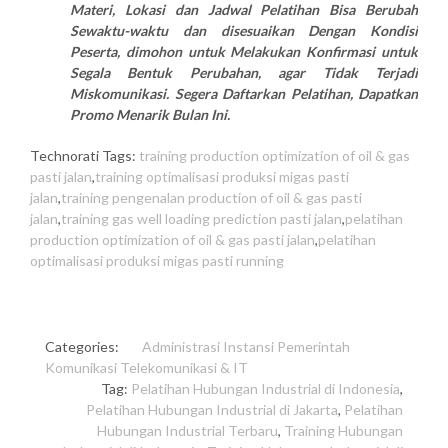
Materi, Lokasi dan Jadwal Pelatihan Bisa Berubah
Sewaktu-waktu dan disesuaikan Dengan Kondisi
Peserta, dimohon untuk Melakukan Konfirmasi untuk
Segala Bentuk Perubahan, agar Tidak Terjadi
Miskomunikasi. Segera Daftarkan Pelatihan, Dapatkan
Promo Menarik Bulan Ini.
Technorati Tags:
training production optimization of oil & gas
pasti jalan
,
training optimalisasi produksi migas pasti
jalan
,
training pengenalan production of oil & gas pasti
jalan
,
training gas well loading prediction pasti jalan
,
pelatihan
production optimization of oil & gas pasti jalan
,
pelatihan
optimalisasi produksi migas pasti running
Categories:
Administrasi
Instansi Pemerintah
Komunikasi
Telekomunikasi & IT
Tag:
Pelatihan Hubungan Industrial di Indonesia
,
Pelatihan Hubungan Industrial di Jakarta
,
Pelatihan
Hubungan Industrial Terbaru
,
Training Hubungan