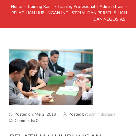
Home
>
Training Kami
>
Training Profesional
>
Administrasi
>
PELATIHAN HUBUNGAN INDUSTRIAL DAN PERSELISIHAN
DAN NEGOSIASI
Posted on: Mei 2, 2018
Posted by:
admin diorama
Comments: 0