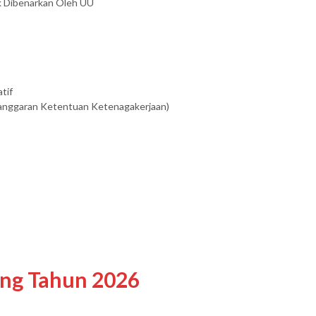
k Dibenarkan Oleh UU
tif
elanggaran Ketentuan Ketenagakerjaan)
ing Tahun 2026