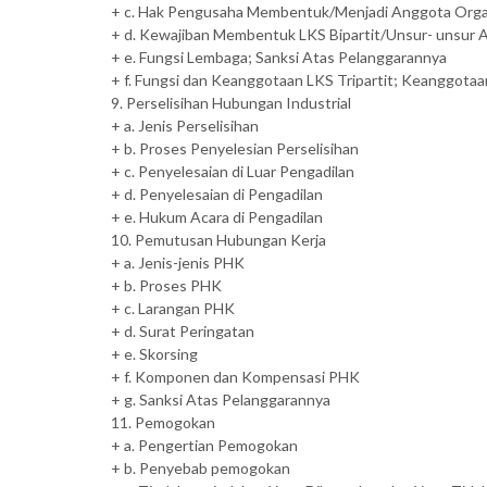
+ c. Hak Pengusaha Membentuk/Menjadi Anggota Orga
+ d. Kewajiban Membentuk LKS Bipartit/Unsur- unsur
+ e. Fungsi Lembaga; Sanksi Atas Pelanggarannya
+ f. Fungsi dan Keanggotaan LKS Tripartit; Keanggota
9. Perselisihan Hubungan Industrial
+ a. Jenis Perselisihan
+ b. Proses Penyelesian Perselisihan
+ c. Penyelesaian di Luar Pengadilan
+ d. Penyelesaian di Pengadilan
+ e. Hukum Acara di Pengadilan
10. Pemutusan Hubungan Kerja
+ a. Jenis-jenis PHK
+ b. Proses PHK
+ c. Larangan PHK
+ d. Surat Peringatan
+ e. Skorsing
+ f. Komponen dan Kompensasi PHK
+ g. Sanksi Atas Pelanggarannya
11. Pemogokan
+ a. Pengertian Pemogokan
+ b. Penyebab pemogokan