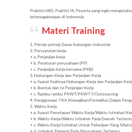
Praktisi HRD, Praktisi IR, Peserta yang ingin mengetahu
ketenagakerjaan di Indonesia
Materi Training
1. Prinsip-prinsip Dasar hubungan Industrial
2. Persyaratan kerja
+ a. Perjanjian kerja
+ b. Peraturan perusahaan (PP)
+ c. Perjanjian kerja bersama (PKB)
3. Hubungan Kerja dan Perjanjian Kerja
+ a. Syarat Syahnya Hubungan Kerja dan Perjanjian Kerj
+ b. Bentuk dan Isi Perjanjian Kerja
+ c. Rambu-rambu PKWT/PKWTT/Outsourcing
4. Penggunaan TKA (Kewajiban/Formalitas Dalam Pen
5. Waktu Kerja
+ a. Syarat Penetapan Waktu Kerja/Waktu Istirahat/Ke
+ b. Waktu Kerja/Waktu Istirahat Pada Daerah Tertent
+ c. Waktu Kerja/Istirahat Untuk Pekerjaan Yang Sifat
+ d. Istirahat Panjang Pada Perusahaan Tertentu