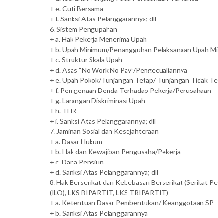
+ e. Cuti Bersama
+ f. Sanksi Atas Pelanggarannya; dll
6. Sistem Pengupahan
+ a. Hak Pekerja Menerima Upah
+ b. Upah Minimum/Penangguhan Pelaksanaan Upah M
+ c. Struktur Skala Upah
+ d. Asas “No Work No Pay”/Pengecualiannya
+ e. Upah Pokok/Tunjangan Tetap/ Tunjangan Tidak Te
+ f. Pemgenaan Denda Terhadap Pekerja/Perusahaan
+ g. Larangan Diskriminasi Upah
+ h. THR
+ i. Sanksi Atas Pelanggarannya; dll
7. Jaminan Sosial dan Kesejahteraan
+ a. Dasar Hukum
+ b. Hak dan Kewajiban Pengusaha/Pekerja
+ c. Dana Pensiun
+ d. Sanksi Atas Pelanggarannya; dll
8. Hak Berserikat dan Kebebasan Berserikat (Serikat Pe
(ILO), LKS BIPARTIT, LKS TRIPARTIT)
+ a. Ketentuan Dasar Pembentukan/ Keanggotaan SP
+ b. Sanksi Atas Pelanggarannya