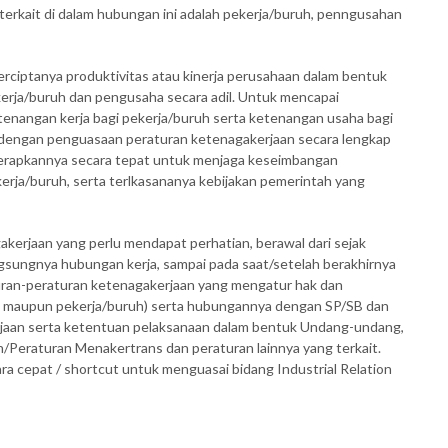
 terkait di dalam hubungan ini adalah pekerja/buruh, penngusahan
erciptanya produktivitas atau kinerja perusahaan dalam bentuk
kerja/buruh dan pengusaha secara adil. Untuk mencapai
tenangan kerja bagi pekerja/buruh serta ketenangan usaha bagi
g dengan penguasaan peraturan ketenagakerjaan secara lengkap
nerapkannya secara tepat untuk menjaga keseimbangan
rja/buruh, serta terlkasananya kebijakan pemerintah yang
erjaan yang perlu mendapat perhatian, berawal dari sejak
gsungnya hubungan kerja, sampai pada saat/setelah berakhirnya
uran-peraturan ketenagakerjaan yang mengatur hak dan
an maupun pekerja/buruh) serta hubungannya dengan SP/SB dan
aan serta ketentuan pelaksanaan dalam bentuk Undang-undang,
Peraturan Menakertrans dan peraturan lainnya yang terkait.
ara cepat / shortcut untuk menguasai bidang Industrial Relation