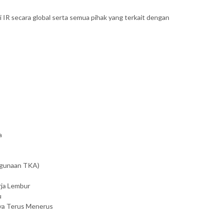
i IR secara global serta semua pihak yang terkait dengan
a
ggunaan TKA)
rja Lembur
u
nya Terus Menerus