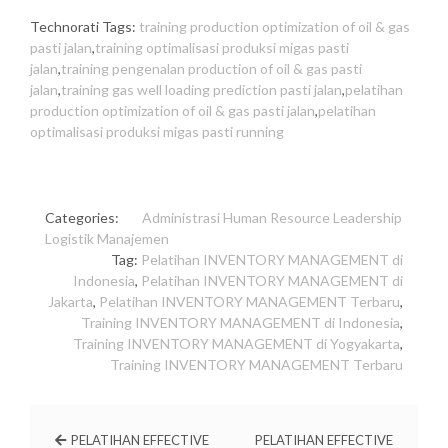
Technorati Tags:
training production optimization of oil & gas
pasti jalan
,
training optimalisasi produksi migas pasti
jalan
,
training pengenalan production of oil & gas pasti
jalan
,
training gas well loading prediction pasti jalan
,
pelatihan
production optimization of oil & gas pasti jalan
,
pelatihan
optimalisasi produksi migas pasti running
Categories:
Administrasi
Human Resource
Leadership
Logistik
Manajemen
Tag:
Pelatihan INVENTORY MANAGEMENT di
Indonesia
,
Pelatihan INVENTORY MANAGEMENT di
Jakarta
,
Pelatihan INVENTORY MANAGEMENT Terbaru
,
Training INVENTORY MANAGEMENT di Indonesia
,
Training INVENTORY MANAGEMENT di Yogyakarta
,
Training INVENTORY MANAGEMENT Terbaru
PELATIHAN EFFECTIVE
PELATIHAN EFFECTIVE