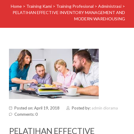
Home
>
Training Kami
>
Training Profesional
>
Administrasi
>
PELATIHAN EFFECTIVE INVENTORY MANAGEMENT AND
MODERN WAREHOUSING
Posted on: April 19, 2018
Posted by:
admin diorama
Comments: 0
PELATIHAN EFFECTIVE