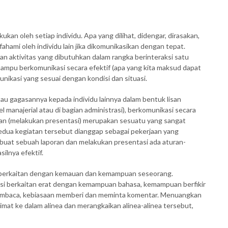
ukan oleh setiap individu. Apa yang dilihat, didengar, dirasakan,
ahami oleh individu lain jika dikomunikasikan dengan tepat.
kan aktivitas yang dibutuhkan dalam rangka berinteraksi satu
 mampu berkomunikasi secara efektif (apa yang kita maksud dapat
nikasi yang sesuai dengan kondisi dan situasi.
au gagasannya kepada individu lainnya dalam bentuk lisan
l manajerial atau di bagian administrasi), berkomunikasi secara
isan (melakukan presentasi) merupakan sesuatu yang sangat
kedua kegiatan tersebut dianggap sebagai pekerjaan yang
embuat sebuah laporan dan melakukan presentasi ada aturan-
ilnya efektif.
berkaitan dengan kemauan dan kemampuan seseorang.
i berkaitan erat dengan kemampuan bahasa, kemampuan berfikir
n membaca, kebiasaan memberi dan meminta komentar. Menuangkan
limat ke dalam alinea dan merangkaikan alinea-alinea tersebut,