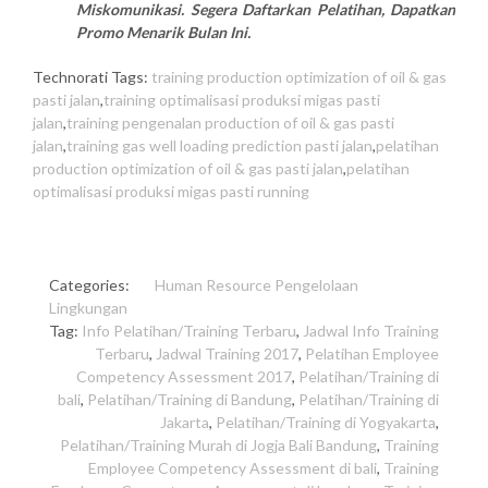
Miskomunikasi. Segera Daftarkan Pelatihan, Dapatkan
Promo Menarik Bulan Ini.
Technorati Tags:
training production optimization of oil & gas
pasti jalan
,
training optimalisasi produksi migas pasti
jalan
,
training pengenalan production of oil & gas pasti
jalan
,
training gas well loading prediction pasti jalan
,
pelatihan
production optimization of oil & gas pasti jalan
,
pelatihan
optimalisasi produksi migas pasti running
Categories:
Human Resource
Pengelolaan
Lingkungan
Tag:
Info Pelatihan/Training Terbaru
,
Jadwal Info Training
Terbaru
,
Jadwal Training 2017
,
Pelatihan Employee
Competency Assessment 2017
,
Pelatihan/Training di
bali
,
Pelatihan/Training di Bandung
,
Pelatihan/Training di
Jakarta
,
Pelatihan/Training di Yogyakarta
,
Pelatihan/Training Murah di Jogja Bali Bandung
,
Training
Employee Competency Assessment di bali
,
Training