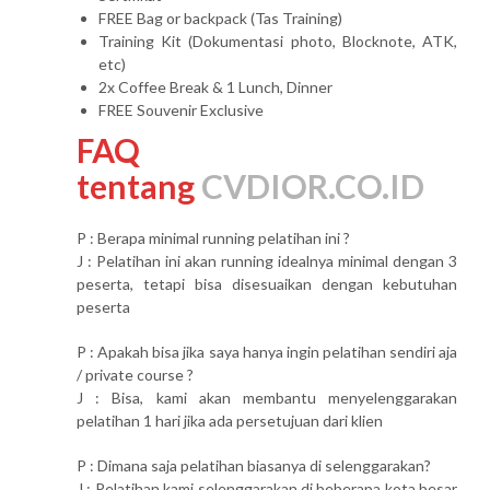
FREE Bag or backpack (Tas Training)
Training Kit (Dokumentasi photo, Blocknote, ATK,
etc)
2x Coffee Break & 1 Lunch, Dinner
FREE Souvenir Exclusive
FAQ
tentang
CVDIOR.CO.ID
P : Berapa minimal running pelatihan ini ?
J : Pelatihan ini akan running idealnya minimal dengan 3
peserta, tetapi bisa disesuaikan dengan kebutuhan
peserta
P : Apakah bisa jika saya hanya ingin pelatihan sendiri aja
/ private course ?
J : Bisa, kami akan membantu menyelenggarakan
pelatihan 1 hari jika ada persetujuan dari klien
P : Dimana saja pelatihan biasanya di selenggarakan?
J : Pelatihan kami selenggarakan di beberapa kota besar