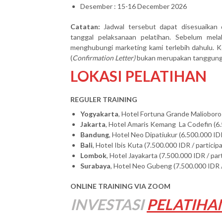
Desember : 15-16 December 2026
Catatan:
Jadwal tersebut dapat disesuaikan 
tanggal pelaksanaan pelatihan. Sebelum mel
menghubungi marketing kami terlebih dahulu. Ke
(
Confirmation Letter)
bukan merupakan tanggung j
LOKASI PELATIHAN
REGULER TRAINING
Yogyakarta
, Hotel Fortuna Grande Malioboro 
Jakarta
, Hotel Amaris Kemang La Codefin (6.
Bandung
, Hotel Neo Dipatiukur (6.500.000 IDR
Bali
, Hotel Ibis Kuta (7.500.000 IDR / particip
Lombok
, Hotel Jayakarta (7.500.000 IDR / par
Surabaya
, Hotel Neo Gubeng (7.500.000 IDR /
ONLINE TRAINING VIA ZOOM
INVESTASI
PELATIHA