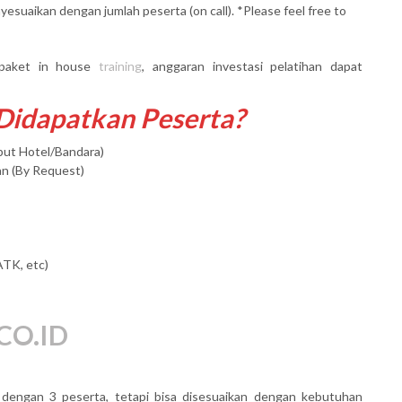
yesuaikan dengan jumlah peserta (on call). *Please feel free to
paket in house
training
, anggaran investasi pelatihan dapat
 Didapatkan Peserta?
mput Hotel/Bandara)
an (By Request)
ATK, etc)
CO.ID
al dengan 3 peserta, tetapi bisa disesuaikan dengan kebutuhan