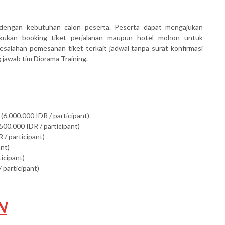
dengan kebutuhan calon peserta. Peserta dapat mengajukan
akukan booking tiket perjalanan maupun hotel mohon untuk
salahan pemesanan tiket terkait jadwal tanpa surat konfirmasi
awab tim Diorama Training.
(6.000.000 IDR / participant)
500.000 IDR / participant)
 / participant)
ant)
ticipant)
 participant)
N