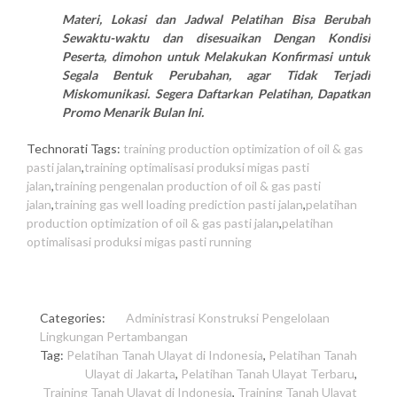
Materi, Lokasi dan Jadwal Pelatihan Bisa Berubah
Sewaktu-waktu dan disesuaikan Dengan Kondisi
Peserta, dimohon untuk Melakukan Konfirmasi untuk
Segala Bentuk Perubahan, agar Tidak Terjadi
Miskomunikasi. Segera Daftarkan Pelatihan, Dapatkan
Promo Menarik Bulan Ini.
Technorati Tags:
training production optimization of oil & gas
pasti jalan
,
training optimalisasi produksi migas pasti
jalan
,
training pengenalan production of oil & gas pasti
jalan
,
training gas well loading prediction pasti jalan
,
pelatihan
production optimization of oil & gas pasti jalan
,
pelatihan
optimalisasi produksi migas pasti running
Categories:
Administrasi
Konstruksi
Pengelolaan
Lingkungan
Pertambangan
Tag:
Pelatihan Tanah Ulayat di Indonesia
,
Pelatihan Tanah
Ulayat di Jakarta
,
Pelatihan Tanah Ulayat Terbaru
,
Training Tanah Ulayat di Indonesia
,
Training Tanah Ulayat