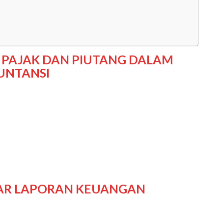
 PAJAK DAN PIUTANG DALAM
UNTANSI
NAR LAPORAN KEUANGAN