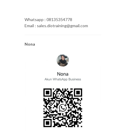
Whatsapp : 08135354778
Email : sales.diotraining@gmail.com
Nona