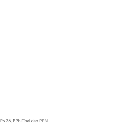
Ps 26, PPh Final dan PPN