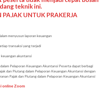
ang teknik ini.
 PAJAK UNTUK PRAKERJA
 dalam menyusun laporan keuangan
tiap transaksi yang terjadi
n keuangan akuntansi
 dalam Pelaporan Keuangan Akuntansi Peserta dapat berbagi
ajak dan Piutang dalam Pelaporan Keuangan Akuntansi dengan
Peranan Pajak dan Piutang dalam Pelaporan Keuangan Akuntansi
i online Zoom