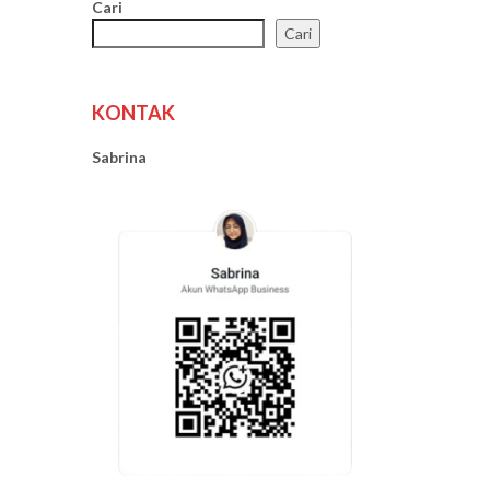
Cari
Cari
KONTAK
Sabrina