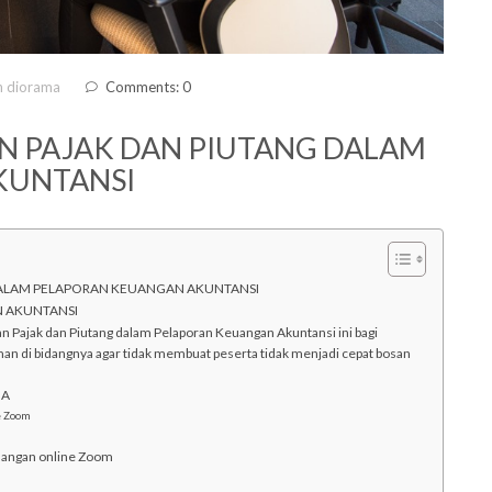
n diorama
Comments: 0
N PAJAK DAN PIUTANG DALAM
KUNTANSI
 DALAM PELAPORAN KEUANGAN AKUNTANSI
N AKUNTANSI
 Pajak dan Piutang dalam Pelaporan Keuangan Akuntansi ini bagi
man di bidangnya agar tidak membuat peserta tidak menjadi cepat bosan
JA
e Zoom
uangan online Zoom