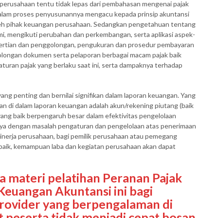
perusahaan tentu tidak lepas dari pembahasan mengenai pajak
dalam proses penyusunannya mengacu kepada prinsip akuntansi
 oleh pihak keuangan perusahaan. Sedangkan pengetahuan tentang
, mengikuti perubahan dan perkembangan, serta aplikasi aspek-
ertian dan penggolongan, pengukuran dan prosedur pembayaran
olongan dokumen serta pelaporan berbagai macam pajak baik
ran pajak yang berlaku saat ini, serta dampaknya terhadap
ng penting dan bernilai signifikan dalam laporan keuangan. Yang
fikan di dalam laporan keuangan adalah akun/rekening piutang (baik
ang baik berpengaruh besar dalam efektivitas pengelolaan
nya dengan masalah pengaturan dan pengelolaan atas penerimaan
inerja perusahaan, bagi pemilik perusahaan atau pemegang
baik, kemampuan laba dan kegiatan perusahaan akan dapat
materi pelatihan Peranan Pajak
Keuangan Akuntansi ini bagi
provider yang berpengalaman di
 peserta tidak menjadi cepat bosan