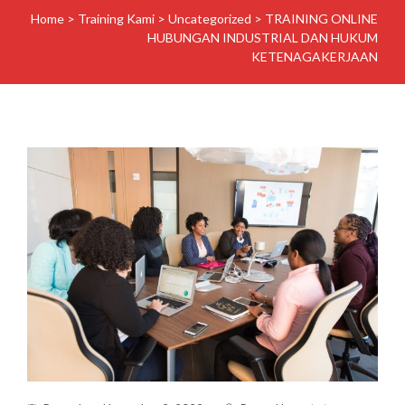
Home
>
Training Kami
>
Uncategorized
>
TRAINING ONLINE
HUBUNGAN INDUSTRIAL DAN HUKUM
KETENAGAKERJAAN