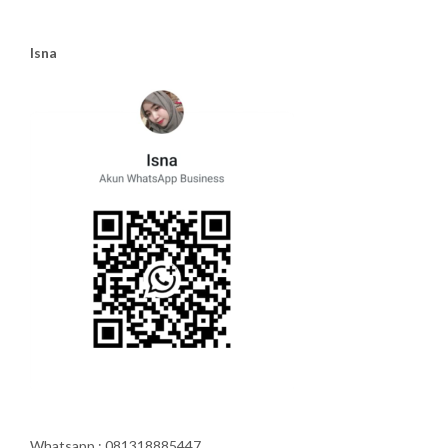
Isna
Whatsapp : 081318885447