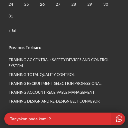
24
25
26
27
28
29
30
31
« Jul
Pos-pos Terbaru
TRAINING AC CENTRAL : SAFETY DEVICES AND CONTROL
SYSTEM
TRAINING TOTAL QUALITY CONTROL
TRAINING RECRUITMENT SELECTION PROFESSIONAL
TRAINING ACCOUNT RECEIVABLE MANAGEMENT
TRAINING DESIGN AND RE-DESIGN BELT CONVEYOR
Tanyakan pada kami ?
CONTACT US