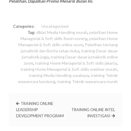
Pelatihan, Dapatkan Promo Menarik Bulan Ini.
Categories:
Uncategorized
Tag:
diklat Media Handling murah
,
pelatihan Home
Managerial & Soft skills fixed running
,
pelatihan Home
Managerial & Soft skills online zoom
,
Pelatihan tentang
jurnalistik dan Berita tatap muka
,
training Dasar-dasar
jurnalistik jogja
,
training Dasar-dasar jurnalistik online
zoom
,
training Home Managerial & Soft skills jakarta
,
training Home Managerial & Soft skills webinar murah
,
training Media Handling surabaya
,
training Teknik
wawancara bandung
,
training Teknik wawancara murah
TRAINING ONLINE
LEADERSHIP
TRAINING ONLINE INTEL
DEVELOPMENT PROGRAM
INVESTIGASI