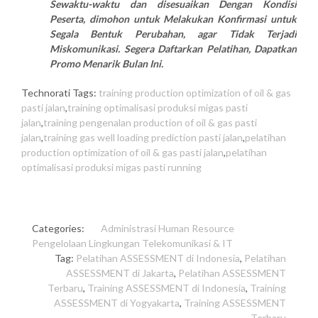
Sewaktu-waktu dan disesuaikan Dengan Kondisi
Peserta, dimohon untuk Melakukan Konfirmasi untuk
Segala Bentuk Perubahan, agar Tidak Terjadi
Miskomunikasi. Segera Daftarkan Pelatihan, Dapatkan
Promo Menarik Bulan Ini.
Technorati Tags:
training production optimization of oil & gas
pasti jalan
,
training optimalisasi produksi migas pasti
jalan
,
training pengenalan production of oil & gas pasti
jalan
,
training gas well loading prediction pasti jalan
,
pelatihan
production optimization of oil & gas pasti jalan
,
pelatihan
optimalisasi produksi migas pasti running
Categories:
Administrasi
Human Resource
Pengelolaan Lingkungan
Telekomunikasi & IT
Tag:
Pelatihan ASSESSMENT di Indonesia
,
Pelatihan
ASSESSMENT di Jakarta
,
Pelatihan ASSESSMENT
Terbaru
,
Training ASSESSMENT di Indonesia
,
Training
ASSESSMENT di Yogyakarta
,
Training ASSESSMENT
Terbaru