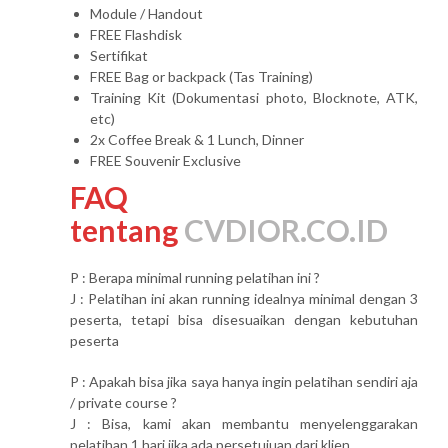
Module / Handout
FREE Flashdisk
Sertifikat
FREE Bag or backpack (Tas Training)
Training Kit (Dokumentasi photo, Blocknote, ATK,
etc)
2x Coffee Break & 1 Lunch, Dinner
FREE Souvenir Exclusive
FAQ
tentang
CVDIOR.CO.ID
P : Berapa minimal running pelatihan ini ?
J : Pelatihan ini akan running idealnya minimal dengan 3
peserta, tetapi bisa disesuaikan dengan kebutuhan
peserta
P : Apakah bisa jika saya hanya ingin pelatihan sendiri aja
/ private course ?
J : Bisa, kami akan membantu menyelenggarakan
pelatihan 1 hari jika ada persetujuan dari klien