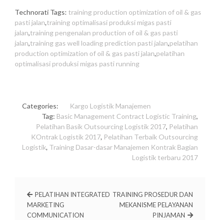
Technorati Tags:
training production optimization of oil & gas
pasti jalan
,
training optimalisasi produksi migas pasti
jalan
,
training pengenalan production of oil & gas pasti
jalan
,
training gas well loading prediction pasti jalan
,
pelatihan
production optimization of oil & gas pasti jalan
,
pelatihan
optimalisasi produksi migas pasti running
Categories:
Kargo
Logistik
Manajemen
Tag:
Basic Management Contract Logistic Training
,
Pelatihan Basik Outsourcing Logistik 2017
,
Pelatihan
KOntrak Logistik 2017
,
Pelatihan Terbaik Outsourcing
Logistik
,
Training Dasar-dasar Manajemen Kontrak Bagian
Logistik terbaru 2017
PELATIHAN INTEGRATED
TRAINING PROSEDUR DAN
MARKETING
MEKANISME PELAYANAN
COMMUNICATION
PINJAMAN