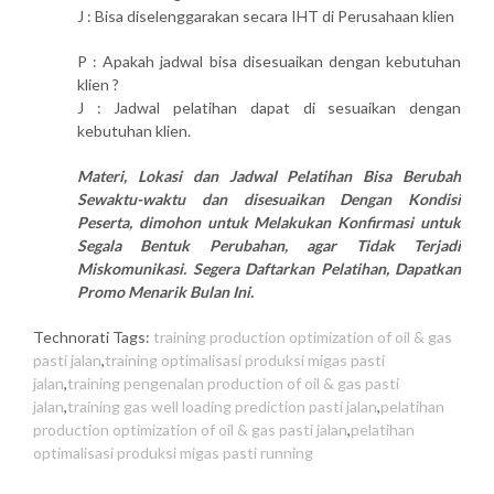
J : Bisa diselenggarakan secara IHT di Perusahaan klien
P : Apakah jadwal bisa disesuaikan dengan kebutuhan
klien ?
J : Jadwal pelatihan dapat di sesuaikan dengan
kebutuhan klien.
Materi, Lokasi dan Jadwal Pelatihan Bisa Berubah
Sewaktu-waktu dan disesuaikan Dengan Kondisi
Peserta, dimohon untuk Melakukan Konfirmasi untuk
Segala Bentuk Perubahan, agar Tidak Terjadi
Miskomunikasi. Segera Daftarkan Pelatihan, Dapatkan
Promo Menarik Bulan Ini.
Technorati Tags:
training production optimization of oil & gas
pasti jalan
,
training optimalisasi produksi migas pasti
jalan
,
training pengenalan production of oil & gas pasti
jalan
,
training gas well loading prediction pasti jalan
,
pelatihan
production optimization of oil & gas pasti jalan
,
pelatihan
optimalisasi produksi migas pasti running