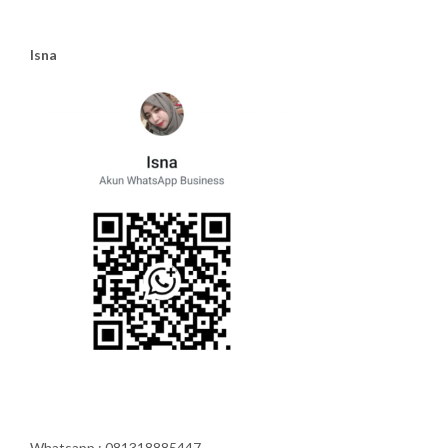
Isna
Whatsapp : 081318885447