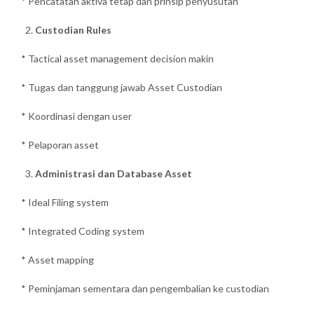
* Pencatatan aktiva tetap dan prinsip penyusutan
Custodian Rules
* Tactical asset management decision makin
* Tugas dan tanggung jawab Asset Custodian
* Koordinasi dengan user
* Pelaporan asset
Administrasi dan Database Asset
* Ideal Filing system
* Integrated Coding system
* Asset mapping
* Peminjaman sementara dan pengembalian ke custodian