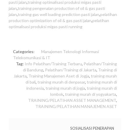
pasti jalan
,
training optimalisasi produksi migas pasti
jalan
,
training pengenalan production of oil & gas pasti
jalan
,
training gas well loading prediction pasti jalan
,
pelatihan
production optimization of oil & gas pasti jalan
,
pelatihan
optimalisasi produksi migas pasti running
Categories:
Manajemen
Teknologi Informasi
Telekomunikasi & IT
Tag:
Info Pelatihan/Training Terbaru
,
Pelatihan/Training
di Bandung
,
Pelatihan/Training di Jakarta
,
Training di
Jakarta
,
Training Manajemen Aset di Jogja
,
training murah
di bali
,
training murah di denpasar
,
training murah di
indonesia
,
training murah di jogja
,
training murah di
lombok
,
training murah di yogyakarta
,
TRAINING/PELATIHAN ASSET MANAGEMENT
,
TRAINING/PELATIHAN MANAJEMEN ASET
SOSIALISASI PENERAPAN