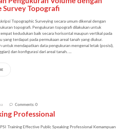
han Pengukuran Volume dengan
 Survey Topografi
skripsi Topographic Surveying secara umum dikenal dengan
kuran topografi. Pengukuran topografi dilakukan untuk
empat kedudukan baik secara horisontal maupun vertikal pada
u yang terdapat pada permukaan areal tanah yang diukur.
n untuk mendapatkan data pengukuran mengenai letak (posisi),
ggian) dan konfigurasi dari areal tanah. …
RE
ma
Comments: 0
king Professional
IPSI Training Effective Public Speaking Professional Kemampuan