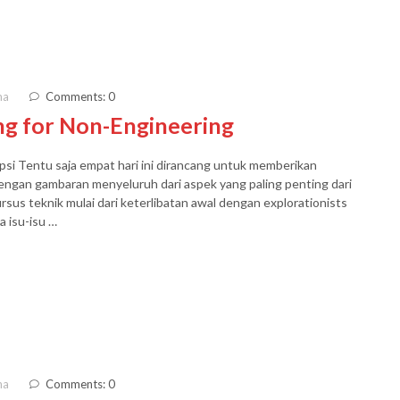
ma
Comments: 0
ng for Non-Engineering
si Tentu saja empat hari ini dirancang untuk memberikan
dengan gambaran menyeluruh dari aspek yang paling penting dari
rsus teknik mulai dari keterlibatan awal dengan explorationists
a isu-isu …
ma
Comments: 0