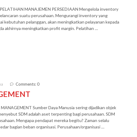
ELATIHAN MANAJEMEN PERSEDIAAN Mengelola inventory
 kelancaran suatu perusahaan. Mengurangi inventory yang
uai kebutuhan pelanggan, akan meningkatkan pelayanan kepada
da akhirnya meningkatkan profit margin. Pelatihan …
ma
Comments: 0
AGEMENT
NAGEMENT Sumber Daya Manusia sering dijadikan objek
 menyebut SDM adalah aset terpenting bagi perusahaan. SDM
rusahaan. Mengapa pendapat mereka begitu? Zaman selalu
edar bagian beban organisasi. Perusahaan/organisasi …