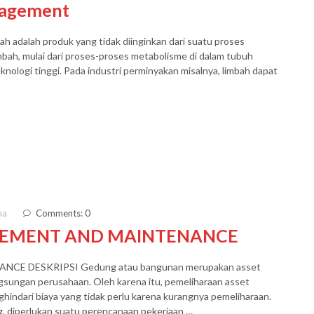
anagement
h adalah produk yang tidak diinginkan dari suatu proses
imbah, mulai dari proses-proses metabolisme di dalam tubuh
nologi tinggi. Pada industri perminyakan misalnya, limbah dapat
ma
Comments: 0
GEMENT AND MAINTENANCE
E DESKRIPSI Gedung atau bangunan merupakan asset
ngsungan perusahaan. Oleh karena itu, pemeliharaan asset
ghindari biaya yang tidak perlu karena kurangnya pemeliharaan.
 diperlukan suatu perencanaan pekerjaan …