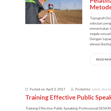
Pelati
Metode
Topografi De
sebutan pengu
menentukan t
segala sesuat
Dengan tujua
elevasi (ketin
READ MO
Posted on: April 3, 2017
Posted by:
admin diora
Training Effective Public Spea
Training Effective Public Speaking Professional DESKR