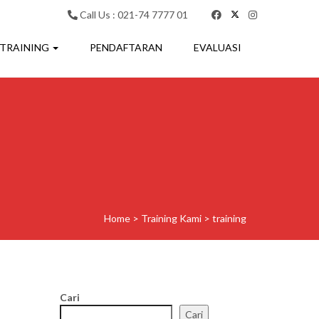
Call Us : 021-74 7777 01
 TRAINING
PENDAFTARAN
EVALUASI
Home
>
Training Kami
>
training
Cari
Cari