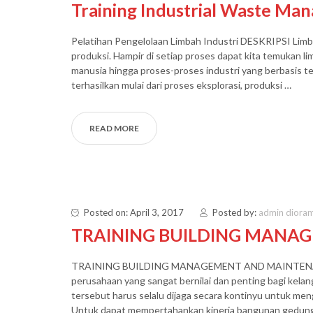
Training Industrial Waste M
Pelatihan Pengelolaan Limbah Industri DESKRIPSI Limba
produksi. Hampir di setiap proses dapat kita temukan l
manusia hingga proses-proses industri yang berbasis tek
terhasilkan mulai dari proses eksplorasi, produksi …
READ MORE
Posted on: April 3, 2017
Posted by:
admin diora
TRAINING BUILDING MANA
TRAINING BUILDING MANAGEMENT AND MAINTENANC
perusahaan yang sangat bernilai dan penting bagi kela
tersebut harus selalu dijaga secara kontinyu untuk men
Untuk dapat mempertahankan kinerja bangunan gedung,