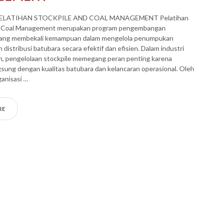
PELATIHAN STOCKPILE AND COAL MANAGEMENT Pelatihan
d Coal Management merupakan program pengembangan
ang membekali kemampuan dalam mengelola penumpukan
n distribusi batubara secara efektif dan efisien. Dalam industri
, pengelolaan stockpile memegang peran penting karena
gsung dengan kualitas batubara dan kelancaran operasional. Oleh
ganisasi …
RE