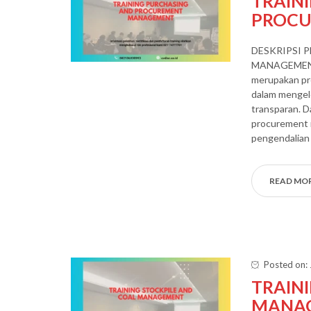
TRAIN
PROC
DESKRIPSI 
MANAGEMENT 
merupakan p
dalam mengelo
transparan. D
procurement 
pengendalian 
READ MO
Posted on: 
TRAIN
MANA