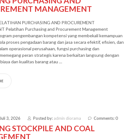
ING PURCHASING AND
UREMENT MANAGEMENT
PELATIHAN PURCHASING AND PROCUREMENT
Pelatihan Purchasing and Procurement Management
rogram pengembangan kompetensi yang membekali kemampuan
la proses pengadaan barang dan jasa secara efektif, efisien, dan
alam operasional perusahaan, fungsi purchasing dan
memegang peran strategis karena berkaitan langsung dengan
biaya dan kualitas barang atau …
RE
Juli 3, 2026
Posted by:
admin diorama
Comments: 0
ING STOCKPILE AND COAL
GEMENT