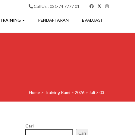
Call Us : 021-74 7777 01
 TRAINING
PENDAFTARAN
EVALUASI
Home
>
Training Kami
>
2026
>
Juli
>
03
Cari
Cari