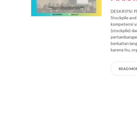
DESKRIPSI 
Stockpile an
kompetensi y
(stockpile) da
pertambangan
berkaitan lan
karena itu, or
READ MO