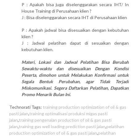
P : Apakah bisa juga diselenggarakan secara IHT/ In
House Training di Perusahaan klien ?
J : Bisa diselenggarakan secara IHT di Perusahaan klien
P : Apakah jadwal bisa disesuaikan dengan kebutuhan
klien ?
J : Jadwal pelatihan dapat di sesuaikan dengan
kebutuhan klien.
Materi, Lokasi dan Jadwal Pelatihan Bisa Berubah
Sewaktu-waktu dan disesuaikan Dengan Kondisi
Peserta, dimohon untuk Melakukan Konfirmasi untuk
Segala Bentuk Perubahan, agar Tidak Terjadi
Miskomunikasi. Segera Daftarkan Pelatihan, Dapatkan
Promo Menarik Bulan Ini.
Technorati Tags:
training production optimization of oil & gas
pasti jalan
,
training optimalisasi produksi migas pasti
jalan
,
training pengenalan production of oil & gas pasti
jalan
,
training gas well loading prediction pasti jalan
,
pelatihan
production optimization of oil & gas pasti jalan
,
pelatihan