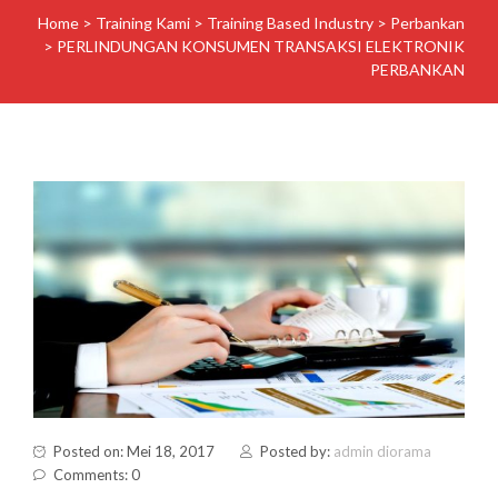
Home
>
Training Kami
>
Training Based Industry
>
Perbankan
>
PERLINDUNGAN KONSUMEN TRANSAKSI ELEKTRONIK
PERBANKAN
Posted on: Mei 18, 2017
Posted by:
admin diorama
Comments: 0