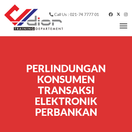
Skip to content
Call Us : 021-74 7777 01
Togg
navi
CV Diorama Success
PERLINDUNGAN
KONSUMEN
TRANSAKSI
ELEKTRONIK
PERBANKAN