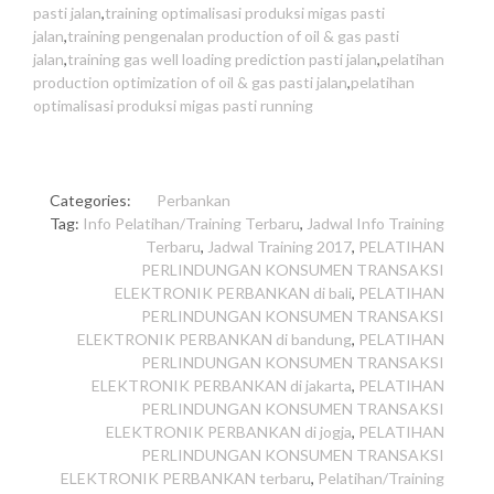
pasti jalan
,
training optimalisasi produksi migas pasti
jalan
,
training pengenalan production of oil & gas pasti
jalan
,
training gas well loading prediction pasti jalan
,
pelatihan
production optimization of oil & gas pasti jalan
,
pelatihan
optimalisasi produksi migas pasti running
Categories:
Perbankan
Tag:
Info Pelatihan/Training Terbaru
,
Jadwal Info Training
Terbaru
,
Jadwal Training 2017
,
PELATIHAN
PERLINDUNGAN KONSUMEN TRANSAKSI
ELEKTRONIK PERBANKAN di bali
,
PELATIHAN
PERLINDUNGAN KONSUMEN TRANSAKSI
ELEKTRONIK PERBANKAN di bandung
,
PELATIHAN
PERLINDUNGAN KONSUMEN TRANSAKSI
ELEKTRONIK PERBANKAN di jakarta
,
PELATIHAN
PERLINDUNGAN KONSUMEN TRANSAKSI
ELEKTRONIK PERBANKAN di jogja
,
PELATIHAN
PERLINDUNGAN KONSUMEN TRANSAKSI
ELEKTRONIK PERBANKAN terbaru
,
Pelatihan/Training