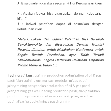
J : Bisa diselenggarakan secara IHT di Perusahaan klien
P : Apakah jadwal bisa disesuaikan dengan kebutuhan
klien ?
J : Jadwal pelatihan dapat di sesuaikan dengan
kebutuhan klien.
Materi, Lokasi dan Jadwal Pelatihan Bisa Berubah
Sewaktu-waktu dan disesuaikan Dengan Kondisi
Peserta, dimohon untuk Melakukan Konfirmasi untuk
Segala Bentuk Perubahan, agar Tidak Terjadi
Miskomunikasi. Segera Daftarkan Pelatihan, Dapatkan
Promo Menarik Bulan Ini.
Technorati Tags:
training production optimization of oil & gas
pasti jalan
,
training optimalisasi produksi migas pasti
jalan
,
training pengenalan production of oil & gas pasti
jalan
,
training gas well loading prediction pasti jalan
,
pelatihan
production optimization of oil & gas pasti jalan
,
pelatihan
optimalisasi produksi migas pasti running