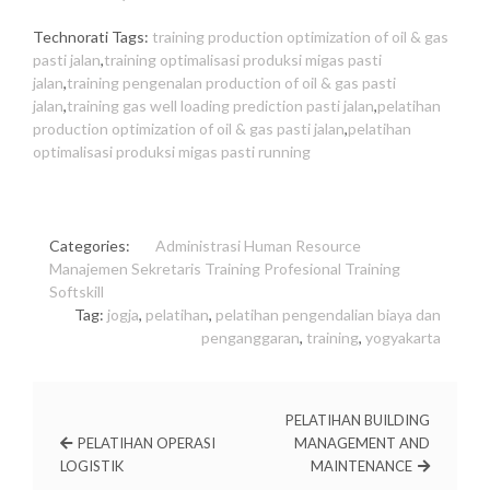
Technorati Tags:
training production optimization of oil & gas
pasti jalan
,
training optimalisasi produksi migas pasti
jalan
,
training pengenalan production of oil & gas pasti
jalan
,
training gas well loading prediction pasti jalan
,
pelatihan
production optimization of oil & gas pasti jalan
,
pelatihan
optimalisasi produksi migas pasti running
Categories:
Administrasi
Human Resource
Manajemen
Sekretaris
Training Profesional
Training
Softskill
Tag:
jogja
,
pelatihan
,
pelatihan pengendalian biaya dan
penganggaran
,
training
,
yogyakarta
PELATIHAN BUILDING
PELATIHAN OPERASI
MANAGEMENT AND
LOGISTIK
MAINTENANCE