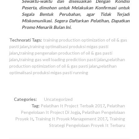
Sewaktu-waktu dan disesuaikan Dengan Kondisi
Peserta, dimohon untuk Melakukan Konfirmasi untuk
Segala Bentuk Perubahan, agar Tidak Terjadi
Miskomunikasi. Segera Daftarkan Pelatihan, Dapatkan
Promo Menarik Bulan Ini.
Technorati Tags:
training production optimization of oil & gas
pasti jalan
,
training optimalisasi produksi migas pasti
jalan
,
training pengenalan production of oil & gas pasti
jalan
,
training gas well loading prediction pasti jalan
,
pelatihan
production optimization of oil & gas pasti jalan
,
pelatihan
optimalisasi produksi migas pasti running
Categories:
Uncategorized
Tag:
Pelatihan It Project Terbaik 2017
,
Pelatihan
Pengelolaan It Project Di Jogja
,
Pelatihan Pengelolaan
Proyek It
,
Training It Proyek Management 2017
,
Training
Strategi Pengelolaan Proyek It Terbaru