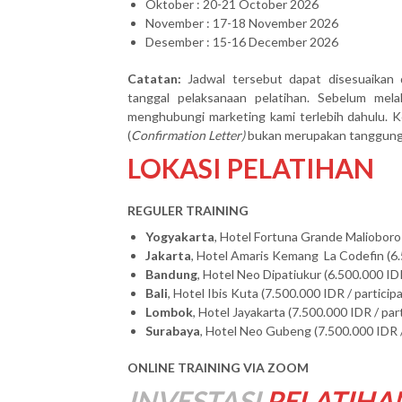
Oktober : 20-21 October 2026
November : 17-18 November 2026
Desember : 15-16 December 2026
Catatan:
Jadwal tersebut dapat disesuaikan 
tanggal pelaksanaan pelatihan. Sebelum mel
menghubungi marketing kami terlebih dahulu. Ke
(
Confirmation Letter)
bukan merupakan tanggung j
LOKASI PELATIHAN
REGULER TRAINING
Yogyakarta
, Hotel Fortuna Grande Malioboro 
Jakarta
, Hotel Amaris Kemang La Codefin (6.
Bandung
, Hotel Neo Dipatiukur (6.500.000 IDR
Bali
, Hotel Ibis Kuta (7.500.000 IDR / particip
Lombok
, Hotel Jayakarta (7.500.000 IDR / par
Surabaya
, Hotel Neo Gubeng (7.500.000 IDR /
ONLINE TRAINING VIA ZOOM
INVESTASI
PELATIHA