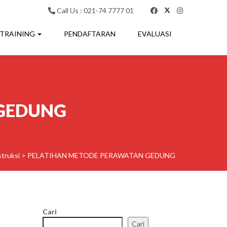
Call Us : 021-74 7777 01
 TRAINING
PENDAFTARAN
EVALUASI
 GEDUNG
truksi
>
PELATIHAN METODE PERAWATAN GEDUNG
Cari
Cari