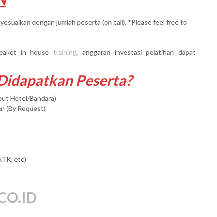
yesuaikan dengan jumlah peserta (on call). *Please feel free to
paket in house
training
, anggaran investasi pelatihan dapat
 Didapatkan Peserta?
mput Hotel/Bandara)
an (By Request)
ATK, etc)
CO.ID