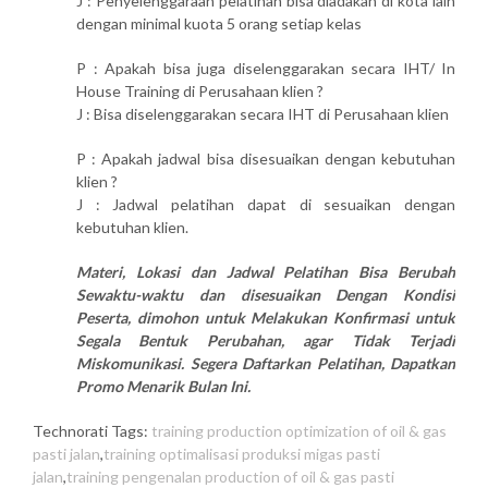
J : Penyelenggaraan pelatihan bisa diadakan di kota lain
dengan minimal kuota 5 orang setiap kelas
P : Apakah bisa juga diselenggarakan secara IHT/ In
House Training di Perusahaan klien ?
J : Bisa diselenggarakan secara IHT di Perusahaan klien
P : Apakah jadwal bisa disesuaikan dengan kebutuhan
klien ?
J : Jadwal pelatihan dapat di sesuaikan dengan
kebutuhan klien.
Materi, Lokasi dan Jadwal Pelatihan Bisa Berubah
Sewaktu-waktu dan disesuaikan Dengan Kondisi
Peserta, dimohon untuk Melakukan Konfirmasi untuk
Segala Bentuk Perubahan, agar Tidak Terjadi
Miskomunikasi. Segera Daftarkan Pelatihan, Dapatkan
Promo Menarik Bulan Ini.
Technorati Tags:
training production optimization of oil & gas
pasti jalan
,
training optimalisasi produksi migas pasti
jalan
,
training pengenalan production of oil & gas pasti