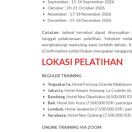
September : 15-16 September 2026
Oktober : 20-21 October 2026
November : 17-18 November 2026
Desember : 15-16 December 2026
Catatan:
Jadwal tersebut dapat disesuaikan 
tanggal pelaksanaan pelatihan. Sebelum mel
menghubungi marketing kami terlebih dahulu. Ke
(
Confirmation Letter)
bukan merupakan tanggung j
LOKASI PELATIHAN
REGULER TRAINING
Yogyakarta
, Hotel Fortuna Grande Malioboro 
Jakarta
, Hotel Amaris Kemang La Codefin (6.
Bandung
, Hotel Neo Dipatiukur (6.500.000 IDR
Bali
, Hotel Ibis Kuta (7.500.000 IDR / particip
Lombok
, Hotel Jayakarta (7.500.000 IDR / par
Surabaya
, Hotel Neo Gubeng (7.500.000 IDR /
ONLINE TRAINING VIA ZOOM