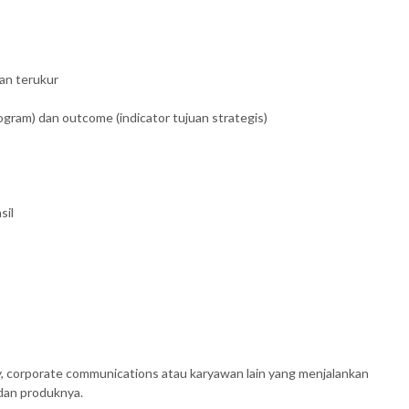
dan terukur
rogram) dan outcome (indicator tujuan strategis)
sil
ary, corporate communications atau karyawan lain yang menjalankan
 dan produknya.