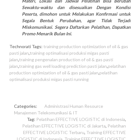
Materi, Lokasi dan Jadwal Pelatihan Bisa Berubah
Sewaktu-waktu dan disesuaikan Dengan Kondisi
Peserta, dimohon untuk Melakukan Konfirmasi untuk
Segala Bentuk Perubahan, agar Tidak Terjadi
Miskomunikasi. Segera Daftarkan Pelatihan, Dapatkan
Promo Menarik Bulan Ini.
Technorati Tags:
training production optimization of oil & gas
pasti jalan
,
training optimalisasi produksi migas pasti
jalan
,
training pengenalan production of oil & gas pasti
jalan
,
training gas well loading prediction pasti jalan
,
pelatihan
production optimization of oil & gas pasti jalan
,
pelatihan
optimalisasi produksi migas pasti running
Categories:
Administrasi
Human Resource
Manajemen
Telekomunikasi & IT
Tag:
Pelatihan EFFECTIVE LOGISTIC di Indonesia
,
Pelatihan EFFECTIVE LOGISTIC di Jakarta
,
Pelatihan
EFFECTIVE LOGISTIC Terbaru
,
Training EFFECTIVE
LOGISTIC di Indonesia
,
Training EFFECTIVE LOGISTIC