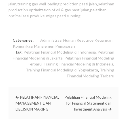
jalan
,
training gas well loading prediction pasti jalan
,
pelatihan
production optimization of oil & gas pasti jalan
,
pelatihan
optimalisasi produksi migas pasti running
Categories:
Administrasi
Human Resource
Keuangan
Komunikasi
Manajemen
Pemasaran
Tag:
Pelatihan Financial Modeling di Indonesia
,
Pelatihan
Financial Modeling di Jakarta
,
Pelatihan Financial Modeling
Terbaru
,
Training Financial Modeling di Indonesia
,
Training Financial Modeling di Yogyakarta
,
Training
Financial Modeling Terbaru
PELATIHAN FINANCIAL
Pelatihan Financial Modeling
MANAGEMENT DAN
for Financial Statement dan
DECISION MAKING
Investment Analysis