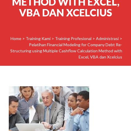
METHOD WITH EXCEL,
VBA DAN XCELCIUS
Home
>
Training Kami
>
Training Profesional
>
Administrasi
>
Pelatihan Financial Modeling for Company Debt Re-
Structuring using Multiple Cashflow Calculation Method with
Excel, VBA dan Xcelcius