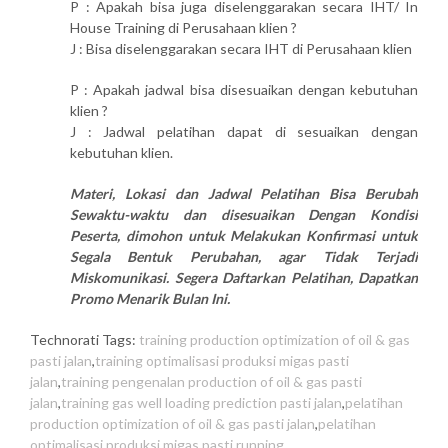
P : Apakah bisa juga diselenggarakan secara IHT/ In
House Training di Perusahaan klien ?
J : Bisa diselenggarakan secara IHT di Perusahaan klien
P : Apakah jadwal bisa disesuaikan dengan kebutuhan
klien ?
J : Jadwal pelatihan dapat di sesuaikan dengan
kebutuhan klien.
Materi, Lokasi dan Jadwal Pelatihan Bisa Berubah
Sewaktu-waktu dan disesuaikan Dengan Kondisi
Peserta, dimohon untuk Melakukan Konfirmasi untuk
Segala Bentuk Perubahan, agar Tidak Terjadi
Miskomunikasi. Segera Daftarkan Pelatihan, Dapatkan
Promo Menarik Bulan Ini.
Technorati Tags:
training production optimization of oil & gas
pasti jalan
,
training optimalisasi produksi migas pasti
jalan
,
training pengenalan production of oil & gas pasti
jalan
,
training gas well loading prediction pasti jalan
,
pelatihan
production optimization of oil & gas pasti jalan
,
pelatihan
optimalisasi produksi migas pasti running