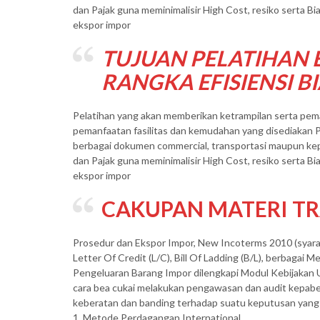
dan Pajak guna meminimalisir High Cost, resiko serta B
ekspor impor
TUJUAN PELATIHAN 
RANGKA EFISIENSI 
Pelatihan yang akan memberikan ketrampilan serta p
pemanfaatan fasilitas dan kemudahan yang disediakan
berbagai dokumen commercial, transportasi maupun ke
dan Pajak guna meminimalisir High Cost, resiko serta B
ekspor impor
CAKUPAN MATERI TR
Prosedur dan Ekspor Impor, New Incoterms 2010 (syarat
Letter Of Credit (L/C), Bill Of Ladding (B/L), berbagai
Pengeluaran Barang Impor dilengkapi Modul Kebijaka
cara bea cukai melakukan pengawasan dan audit kepabe
keberatan dan banding terhadap suatu keputusan yang d
1. Metode Perdagangan International