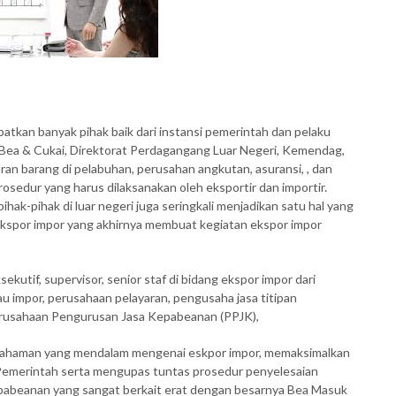
batkan banyak pihak baik dari instansi pemerintah dan pelaku
al Bea & Cukai, Direktorat Perdagangang Luar Negeri, Kemendag,
ran barang di pelabuhan, perusahan angkutan, asuransi, , dan
osedur yang harus dilaksanakan oleh eksportir dan importir.
ihak-pihak di luar negeri juga seringkali menjadikan satu hal yang
kspor impor yang akhirnya membuat kegiatan ekspor impor
sekutif, supervisor, senior staf di bidang ekspor impor dari
 impor, perusahaan pelayaran, pengusaha jasa titipan
Perusahaan Pengurusan Jasa Kepabeanan (PPJK),
emahaman yang mendalam mengenai eskpor impor, memaksimalkan
 Pemerintah serta mengupas tuntas prosedur penyelesaian
pabeanan yang sangat berkait erat dengan besarnya Bea Masuk