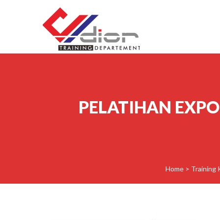
Skip to content
CV Diorama Success
PELATIHAN EXPO
Home
>
Training 