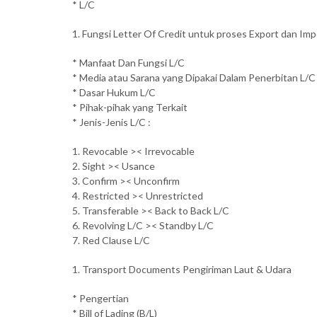
* L/C
1. Fungsi Letter Of Credit untuk proses Export dan Imp
* Manfaat Dan Fungsi L/C
* Media atau Sarana yang Dipakai Dalam Penerbitan L/C
* Dasar Hukum L/C
* Pihak-pihak yang Terkait
* Jenis-Jenis L/C :
1. Revocable >< Irrevocable
2. Sight >< Usance
3. Confirm >< Unconfirm
4. Restricted >< Unrestricted
5. Transferable >< Back to Back L/C
6. Revolving L/C >< Standby L/C
7. Red Clause L/C
1. Transport Documents Pengiriman Laut & Udara
* Pengertian
* Bill of Lading (B/L)