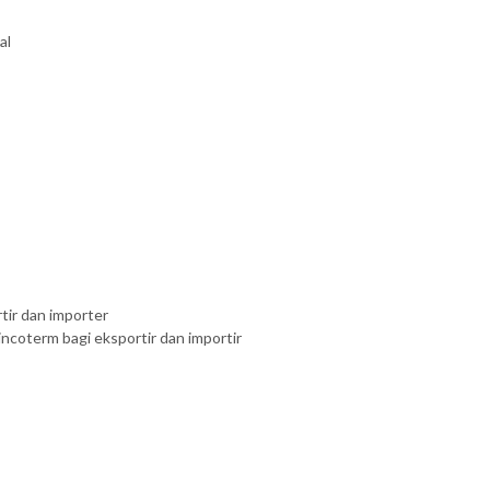
al
tir dan importer
coterm bagi eksportir dan importir